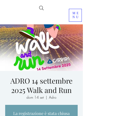
ME
NU
ADRO 14 settembre
2025 Walk and Run
dom 14 set
  |  
Adro
La registrazione è stata chiusa