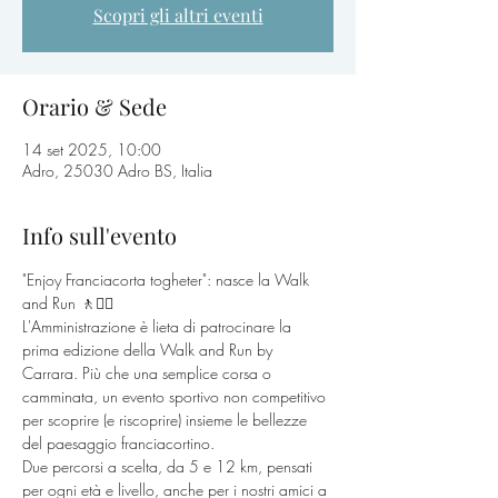
Scopri gli altri eventi
Orario & Sede
14 set 2025, 10:00
Adro, 25030 Adro BS, Italia
Info sull'evento
"Enjoy Franciacorta togheter": nasce la Walk 
and Run 🚶🏃‍♀️
L'Amministrazione è lieta di patrocinare la 
prima edizione della Walk and Run by 
Carrara. Più che una semplice corsa o 
camminata, un evento sportivo non competitivo 
per scoprire (e riscoprire) insieme le bellezze 
del paesaggio franciacortino.
Due percorsi a scelta, da 5 e 12 km, pensati 
per ogni età e livello, anche per i nostri amici a 