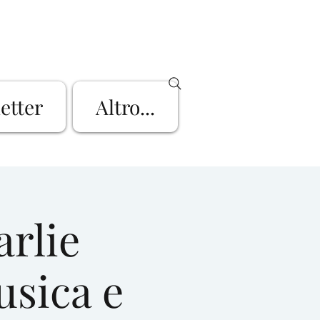
letter
Altro...
rlie
usica e