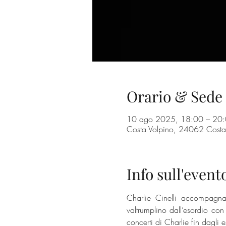
Orario & Sede
10 ago 2025, 18:00 – 20
Costa Volpino, 24062 Costa 
Info sull'event
Charlie Cinelli accompagna
valtrumplino dall’esordio con
concerti di Charlie fin dagli