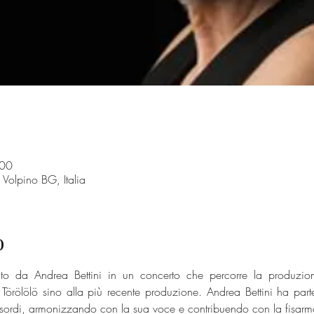
:00
Volpino BG, Italia
o
to da Andrea Bettini in un concerto che percorre la produzione
 Törölölö sino alla più recente produzione. Andrea Bettini ha partec
 esordi, armonizzando con la sua voce e contribuendo con la fisarm