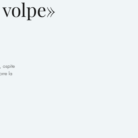
 volpe»
, ospite
rre la