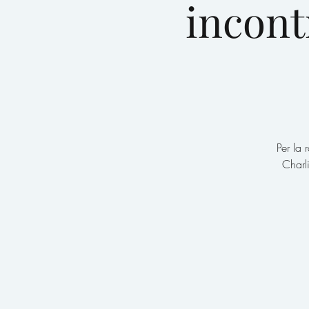
incont
Per la 
Charl