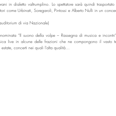
brani in dialetto valtrumplino. Lo spettatore sarà quindi trasporta
tori come Urbinati, Soregaroli, Pintossi e Alberto Nulli in un concer
auditorium di via Nazionale)
enominata “Il suono della volpe – Rassegna di musica e incontri
sica live in alcune delle frazioni che ne compongono il vasto ter
 estate, concerti nei quali l’alta qualità…