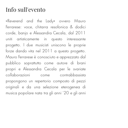
Info sull'evento
«Reverend and the Lady» ovvero Mauro 
Ferrarese: voce, chitarra resofonica & dodici 
corde, banjo e Alessandra Cecala, dal 2011 
uniti artisticamente in questo interessante 
progetto. I due musicisti uniscono le proprie 
forze dando vita nel 2011 a questo progetto. 
Mauro Ferrarese è conosciuto e apprezzato dal 
pubblico soprattutto come autore di brani 
propri e Alessandra Cecala per le svariate 
collaborazioni come contrabbassista 
propongono un repertorio composto di pezzi 
originali e da una selezione eterogenea di 
musica popolare nata tra gli anni ‘20 e gli anni 
‘40 del sud degli Stati Uniti, brani facenti parte 
della tradizione afroamericana e non solo. Si 
spazia quindi dal country blues alla musica “old 
time”, passando per il blues più “urbano” delle 
cantanti dell’epoca, dalle ballads e dagli 