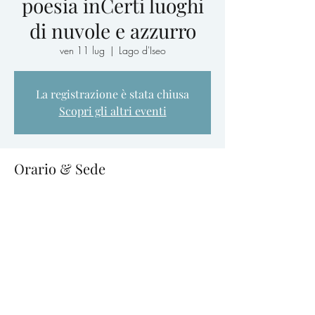
poesia inCerti luoghi
di nuvole e azzurro
ven 11 lug
  |  
Lago d'Iseo
La registrazione è stata chiusa
Scopri gli altri eventi
Orario & Sede
11 lug 2025, 16:00 – 20:00
Lago d'Iseo, Lago d'Iseo, Italia
Condividi questo evento