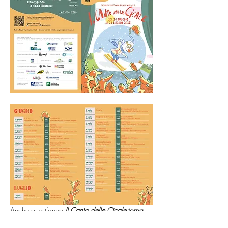
Anche quest’anno 
Il Canto delle Cicale
 torna 
con l’edizione numero 26
, che rinnova le sue 