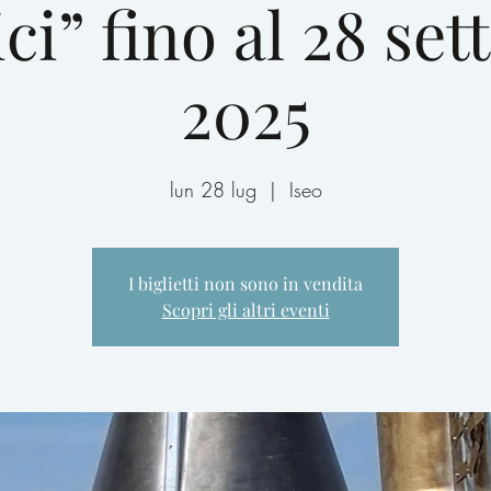
ci” fino al 28 se
2025
lun 28 lug
  |  
Iseo
I biglietti non sono in vendita
Scopri gli altri eventi