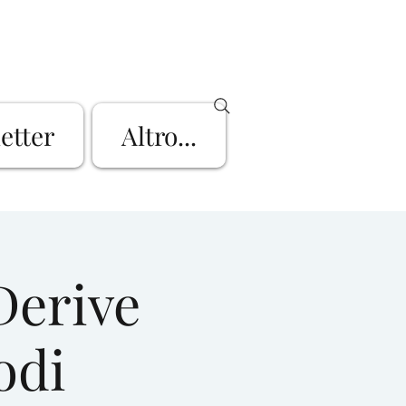
letter
Altro...
Derive
odi