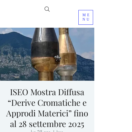
ME
NU
ISEO Mostra Diffusa
“Derive Cromatiche e
Approdi Materici” fino
al 28 settembre 2025
lun 25 ago
  |  
Iseo