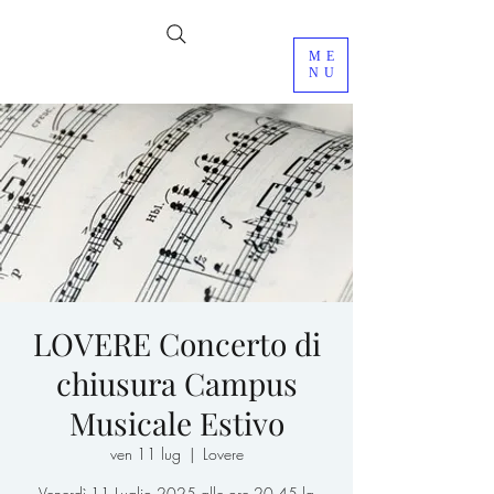
ME
NU
LOVERE Concerto di
chiusura Campus
Musicale Estivo
ven 11 lug
  |  
Lovere
Venerdì 11 Luglio 2025 alle ore 20.45 la