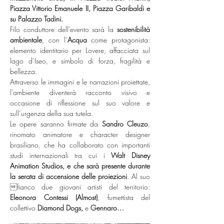
Piazza Vittorio Emanuele II, Piazza Garibaldi e 
su Palazzo Tadini.
Filo conduttore dell’evento sarà la 
sostenibilità 
ambientale
, con l’
Acqua
 come protagonista: 
elemento identitario per Lovere, affacciata sul 
lago d’Iseo, e simbolo di forza, fragilità e 
bellezza.
Attraverso le immagini e le narrazioni proiettate, 
l’ambiente diventerà racconto visivo e 
occasione di riflessione sul suo valore e 
sull’urgenza della sua tutela.
Le opere saranno firmate da 
Sandro Cleuzo
, 
rinomato animatore e character designer 
brasiliano, che ha collaborato con importanti 
studi internazionali tra cui i 
Walt Disney 
Animation Studios, e che sarà presente durante 
la serata di accensione delle proiezioni
. Al suo 
fianco due giovani artisti del territorio: 
Eleonora Contessi (Almost)
, fumettista del 
collettivo
 Diamond Dogs,
 e 
Gennaro…