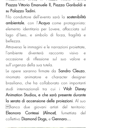
Piazza Vittorio Emanuele II, Piazza Garibaldi e 
su Palazzo Tadini.
Filo conduttore dell’evento sarà la 
sostenibilità 
ambientale
, con l’
Acqua
 come protagonista: 
elemento identitario per Lovere, affacciata sul 
lago d’Iseo, e simbolo di forza, fragilità e 
bellezza.
Attraverso le immagini e le narrazioni proiettate, 
l’ambiente diventerà racconto visivo e 
occasione di riflessione sul suo valore e 
sull’urgenza della sua tutela.
Le opere saranno firmate da 
Sandro Cleuzo
, 
rinomato animatore e character designer 
brasiliano, che ha collaborato con importanti 
studi internazionali tra cui i 
Walt Disney 
Animation Studios, e che sarà presente durante 
la serata di accensione delle proiezioni
. Al suo 
fianco due giovani artisti del territorio: 
Eleonora Contessi (Almost)
, fumettista del 
collettivo
 Diamond Dogs,
 e 
Gennaro…