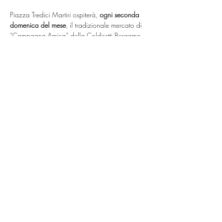
Piazza Tredici Martiri ospiterà,
 ogni seconda 
domenica del mese
, il tradizionale mercato di 
“Campagna Amica” della Coldiretti Bergamo.
Presso i caratteristici gazebo gialli si potranno 
trovare e acquistare ortaggi e frutta di stagione, 
formaggi, trasformati e altre eccellenze a km 
zero direttamente dai produttori agricoli del 
territorio.
appuntamento 
 dalle ore 9:30 alle ore 17:30
.
Condividi questo evento
©2025 by iseolakefranciacortanews