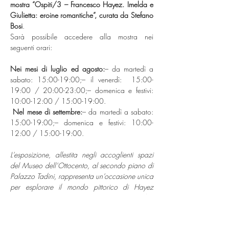
mostra “Ospiti/3 – Francesco Hayez. Imelda e 
Giulietta: eroine romantiche”, curata da Stefano 
Bosi
.
Sarà possibile accedere alla mostra nei 
seguenti orari:
Nei mesi di luglio ed agosto:
– da martedì a 
sabato: 15:00-19:00;– il venerdì:  15:00-
19:00 / 20:00-23:00;– domenica e festivi: 
10:00-12:00 / 15:00-19:00.
Nel mese di settembre:
– da martedì a sabato: 
15:00-19:00;– domenica e festivi: 10:00-
12:00 / 15:00-19:00.
L’esposizione, allestita negli accoglienti spazi 
del Museo dell’Ottocento, al secondo piano di 
Palazzo Tadini, rappresenta un’occasione unica 
per esplorare il mondo pittorico di Hayez 
attraverso il tema delle 
eroine romantiche
, 
grazie alla presenza di opere provenienti da 
prestigiose collezioni private.