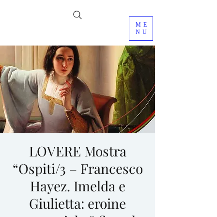
ME
NU
LOVERE Mostra
“Ospiti/3 – Francesco
Hayez. Imelda e
Giulietta: eroine