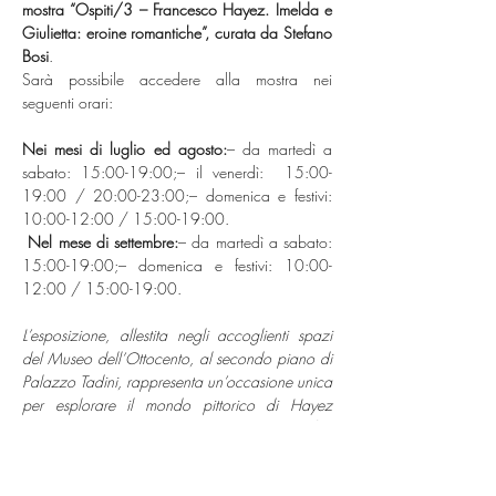
mostra “Ospiti/3 – Francesco Hayez. Imelda e 
Giulietta: eroine romantiche”, curata da Stefano 
Bosi
.
Sarà possibile accedere alla mostra nei 
seguenti orari:
Nei mesi di luglio ed agosto:
– da martedì a 
sabato: 15:00-19:00;– il venerdì:  15:00-
19:00 / 20:00-23:00;– domenica e festivi: 
10:00-12:00 / 15:00-19:00.
Nel mese di settembre:
– da martedì a sabato: 
15:00-19:00;– domenica e festivi: 10:00-
12:00 / 15:00-19:00.
L’esposizione, allestita negli accoglienti spazi 
del Museo dell’Ottocento, al secondo piano di 
Palazzo Tadini, rappresenta un’occasione unica 
per esplorare il mondo pittorico di Hayez 
attraverso il tema delle 
eroine romantiche
, 
grazie alla presenza di opere provenienti da 
prestigiose collezioni private.