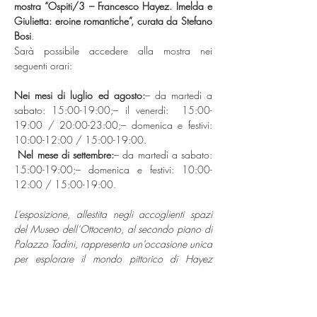
mostra “Ospiti/3 – Francesco Hayez. Imelda e 
Giulietta: eroine romantiche”, curata da Stefano 
Bosi
.
Sarà possibile accedere alla mostra nei 
seguenti orari:
Nei mesi di luglio ed agosto:
– da martedì a 
sabato: 15:00-19:00;– il venerdì:  15:00-
19:00 / 20:00-23:00;– domenica e festivi: 
10:00-12:00 / 15:00-19:00.
Nel mese di settembre:
– da martedì a sabato: 
15:00-19:00;– domenica e festivi: 10:00-
12:00 / 15:00-19:00.
L’esposizione, allestita negli accoglienti spazi 
del Museo dell’Ottocento, al secondo piano di 
Palazzo Tadini, rappresenta un’occasione unica 
per esplorare il mondo pittorico di Hayez 
attraverso il tema delle 
eroine romantiche
, 
grazie alla presenza di opere provenienti da 
prestigiose collezioni private.