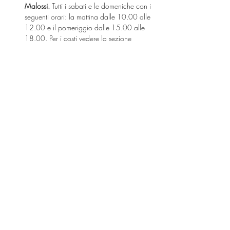
Malossi. 
Tutti i sabati e le domeniche con i 
seguenti orari: la mattina dalle 10.00 alle 
12.00 e il pomeriggio dalle 15.00 alle 
18.00. Per i costi vedere la sezione 
dedicata sul sito.
IL MARTEDÌ CREATIVO
Costo:
 12 euro per bambino/a.
Mostra di più
Condividi questo evento