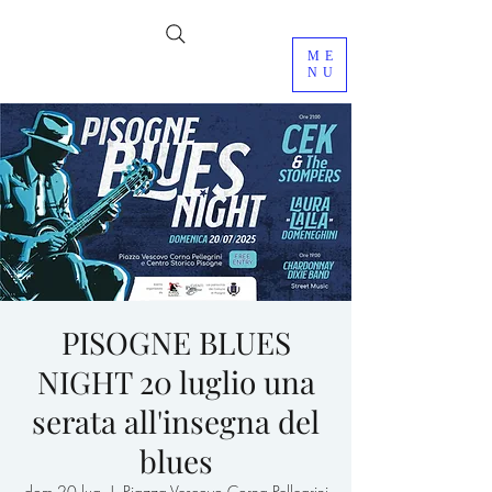
ME
NU
PISOGNE BLUES
NIGHT 20 luglio una
serata all'insegna del
blues
dom 20 lug
  |  
Piazza Vescovo Corna Pellegrini