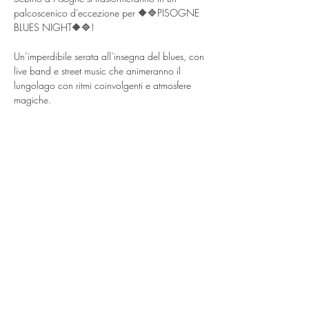
palcoscenico d’eccezione per 🔶🔷PISOGNE 
BLUES NIGHT🔶🔷!  
Un’imperdibile serata all’insegna del blues, con 
live band e street music che animeranno il 
lungolago con ritmi coinvolgenti e atmosfere 
magiche.  
L’evento, ad ingresso gratuito, è un’occasione 
perfetta per vivere una notte estiva tra musica, 
emozioni e la suggestiva cornice del lago.  
📌 PROGRAMMA:
🔺 Chardonnay Dixie Band
Mostra di più