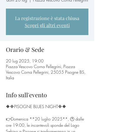
La registrazione è stata chiusa
Scopri gli altri eventi
Orario & Sede
20 lug 2025, 19:00
Piazza Vescovo Corna Pellegrini, Piazza
Vescovo Corna Pellegrini, 25055 Pisogne BS,
Italia
Info sull'evento
🔶🔷PISOGNE BLUES NIGHT🔷🔶 
👉Domenica **20 luglio 2025**, 🕐 dalle 
ore 19:00, le incantevoli sponde del Lago 
Sebino a Pisogne si trasformeranno in un 