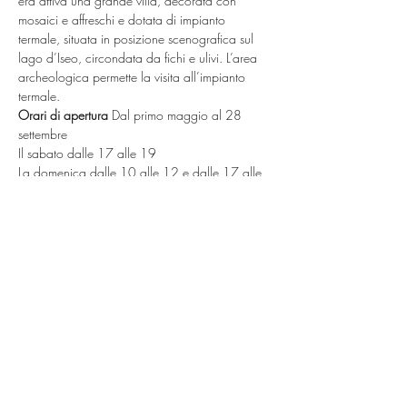
era attiva una grande villa, decorata con 
mosaici e affreschi e dotata di impianto 
termale, situata in posizione scenografica sul 
lago d’Iseo, circondata da fichi e ulivi. L’area 
archeologica permette la visita all’impianto 
termale.
Orari di apertura 
Dal primo maggio al 28 
settembre
Il sabato dalle 17 alle 19
La domenica dalle 10 alle 12 e dalle 17 alle 
19.
Aperture straordinarie: Pasquetta, 25 aprile, 1 
maggio, 2 giugno, 15 agosto, dalle 10 alle 
12 e dalle 17 alle 19.
In giorni e orari diversi apertura su 
prenotazione, scrivendo al numero indicato o 
tramite il sito.
Mostra di più