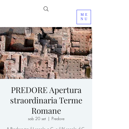
ME
NU
PREDORE Apertura
straordinaria Terme
Romane
sab 20 set
  |  
Predore
A Predore tra il I secolo a.C. e il IV secolo d.C.