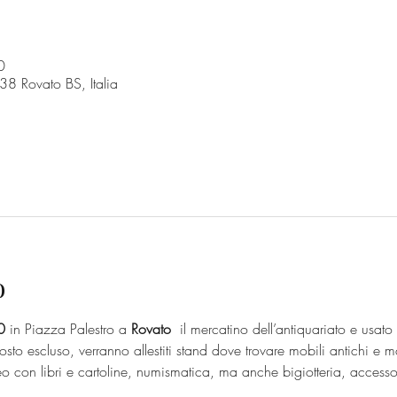
0
38 Rovato BS, Italia
o
0
 in Piazza Palestro a 
Rovato
  il mercatino dell’antiquariato e usato 
to escluso, verranno allestiti stand dove trovare mobili antichi e m
o con libri e cartoline, numismatica, ma anche bigiotteria, accesso