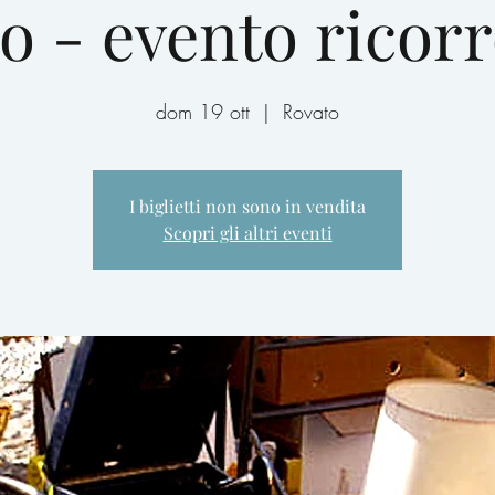
o - evento ricor
dom 19 ott
  |  
Rovato
I biglietti non sono in vendita
Scopri gli altri eventi