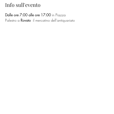
Info sull'evento
Dalle ore 7:00 alle ore 17:00
 in Piazza 
Palestro a 
Rovato
  il mercatino dell’antiquariato 
e usato “La soffitta in Piazza”: ogni terza 
domenica del mese, agosto escluso, verranno 
allestiti stand dove trovare mobili antichi e 
modernariato, oggetti di design, collezionismo 
cartaceo con libri e cartoline, numismatica, ma 
anche bigiotteria, accessori e abbigliamento 
vintage, dischi in vinile e molto altro.
Condividi questo evento