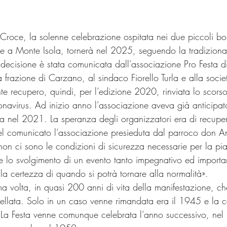
 Croce, la solenne celebrazione ospitata nei due piccoli bo
 a Monte Isola, tornerà nel 2025, seguendo la tradizion
decisione è stata comunicata dall’associazione Pro Festa d
 frazione di Carzano, al sindaco Fiorello Turla e alla soci
te recupero, quindi, per l’edizione 2020, rinviata lo scors
avirus. Ad inizio anno l’associazione aveva già anticipato
ta nel 2021. La speranza degli organizzatori era di recup
l comunicato l’associazione presieduta dal parroco don A
non ci sono le condizioni di sicurezza necessarie per la pia
e lo svolgimento di un evento tanto impegnativo ed importan
la certezza di quando si potrà tornare alla normalità».
ima volta, in quasi 200 anni di vita della manifestazione, ch
llata. Solo in un caso venne rimandata era il 1945 e la 
 La Festa venne comunque celebrata l’anno successivo, nel