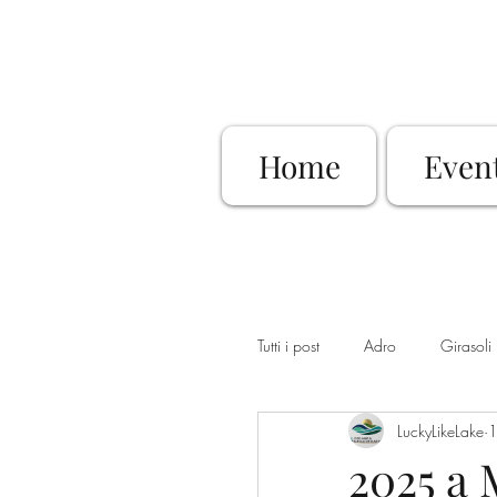
Home
Even
Tutti i post
Adro
Girasoli
LuckyLikeLake
1
Dimore Storiche
Sovere
2025 a 