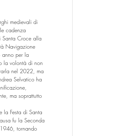
rghi medievali di 
ale cadenza 
i Santa Croce alla 
età Navigazione 
o anno per la 
 la volontà di non 
erarla nel 2022, ma 
ndrea Selvatico ha 
nificazione, 
te, ma soprattutto 
e la Festa di Santa 
causa fu la Seconda 
 1946, tornando 