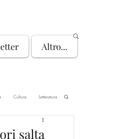
letter
Altro...
a
Cultura
Letteratura
go d'Iseo
Mountain Bike
ori salta