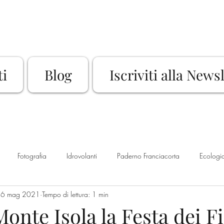
ti
Blog
Iscriviti alla News
Fotografia
Idrovolanti
Paderno Franciacorta
Ecologi
6 mag 2021
Tempo di lettura: 1 min
Rassegna Culturale
Sport
Bike
Franciacorta
La
Monte Isola la Festa dei Fi