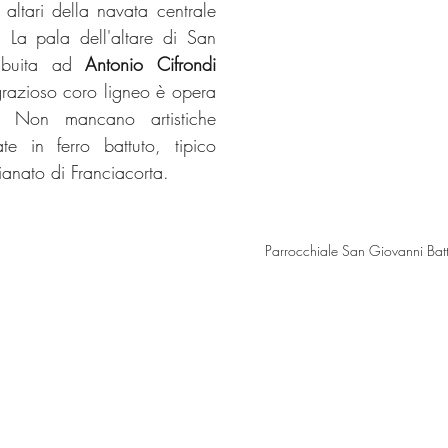
 altari della navata centrale 
 La pala dell'altare di San 
ibuita ad 
Antonio Cifrondi
razioso coro ligneo è opera 
. Non mancano artistiche 
te in ferro battuto, tipico 
ianato di Franciacorta. 
Parrocchiale San Giovanni Batti