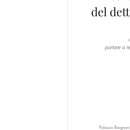
del det
escursioni
trekking
Franciacorta
CAI
portare a t
Palazzo Bargnani