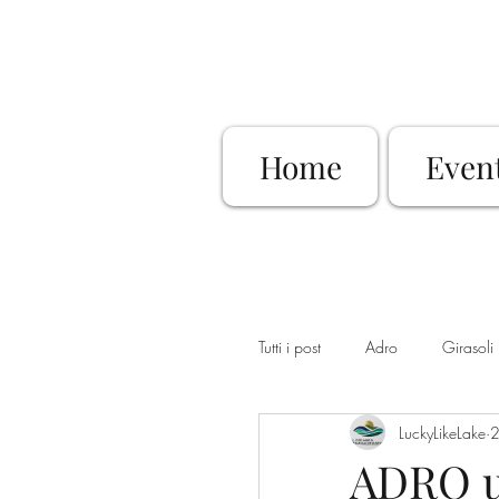
Home
Even
Tutti i post
Adro
Girasoli
LuckyLikeLake
2
Dimore Storiche
Sovere
ADRO un