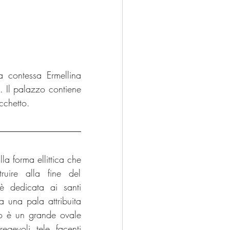
a contessa Ermellina 
. Il palazzo contiene 
cchetto. 
la forma ellittica che 
ruire alla fine del 
 dedicata ai santi 
una pala attribuita 
o è un grande ovale 
gevoli tele facenti 