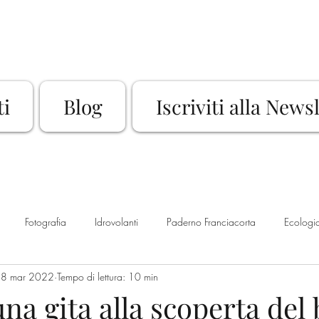
ti
Blog
Iscriviti alla News
Fotografia
Idrovolanti
Paderno Franciacorta
Ecologi
8 mar 2022
Tempo di lettura: 10 min
Rassegna Culturale
Sport
Bike
Franciacorta
La
a gita alla scoperta del