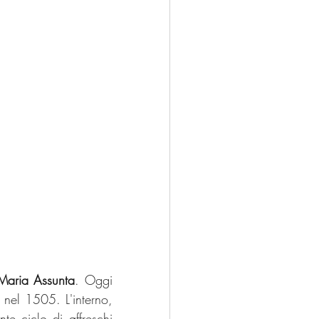
Maria Assunta
. Oggi 
 nel 1505. L'interno, 
e ciclo di affreschi 