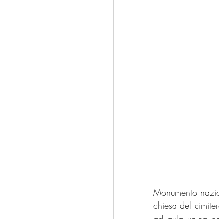
Monumento nazion
chiesa del cimiter
ad aula unica con