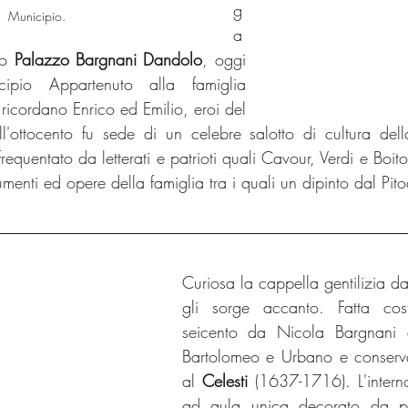
g
Municipio.
a
co 
Palazzo Bargnani Dandolo
, oggi 
ipio Appartenuto alla famiglia 
ricordano Enrico ed Emilio, eroi del 
l'ottocento fu sede di un celebre salotto di cultura dell
equentato da letterati e patrioti quali Cavour, Verdi e Boito
enti ed opere della famiglia tra i quali un dipinto dal Pito
Curiosa la cappella gentilizia dal
gli sorge accanto. Fatta cost
seicento da Nicola Bargnani è
Bartolomeo e Urbano e conserva 
al 
Celesti
 (1637-1716). L'intern
ad aula unica decorato da pre