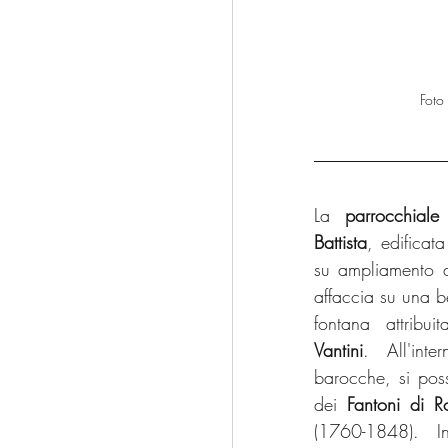
Foto
La 
parrocchiale
Battista
, edificata
su ampliamento di
affaccia su una b
fontana attribu
Vantini
. All'inte
barocche, si pos
dei 
Fantoni di R
(1760-1848). In