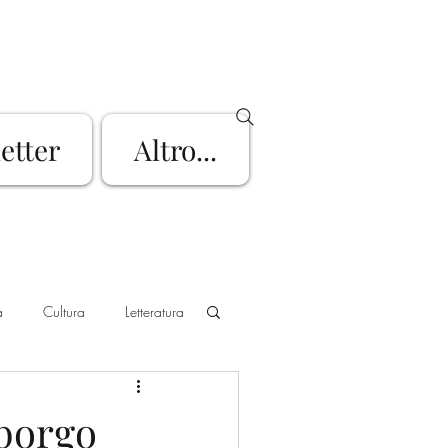
letter
Altro...
a
Cultura
Letteratura
go d'Iseo
Mountain Bike
 borgo