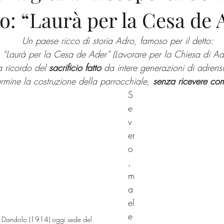
to: “Laurà per la Cesa de 
itinerari
natura
musica
Marone
gastronomia
p
Un paese ricco di storia Adro, famoso per il detto:
Riserva delle Torbiere
Chiese
Tradizioni
“Laurà per la Cesa de Ader” (Lavorare per la Chiesa di Ad
a ricordo del 
sacrificio fatto 
da intere generazioni di adrensi
ermine la costruzione della parrocchiale, 
senza ricevere co
S
e
v
er
o
, 
m
a 
el
e
 Dandolo (1914) oggi sede del 