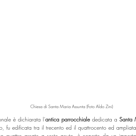
Chiesa di Santa Maria Assunta (Foto Aldo Zini)
ale è dichiarata l'
antica parrocchiale
 dedicata a 
Santa 
o, fu edificata tra il trecento ed il quattrocento ed ampliata
 quattro arcate a sesto acuto, è coperto da un important