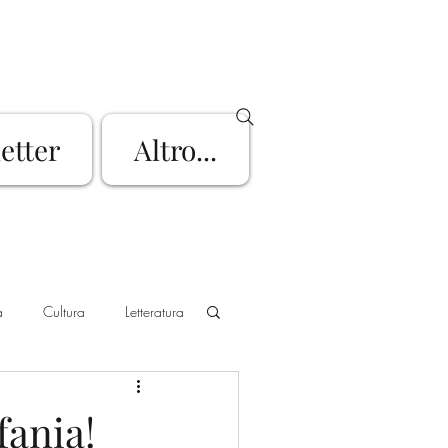
letter
Altro...
a
Cultura
Letteratura
go d'Iseo
Mountain Bike
fania!