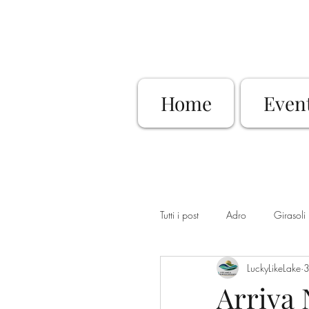
Home
Even
Tutti i post
Adro
Girasoli
LuckyLikeLake
3
Dimore Storiche
Sovere
Arriva 