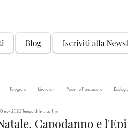
ti
Blog
Iscriviti alla News
Fotografia
Idrovolanti
Paderno Franciacorta
Ecologi
0 nov 2023
Tempo di lettura: 1 min
Rassegna Culturale
Sport
Bike
Franciacorta
La
Natale, Capodanno e l'Epi