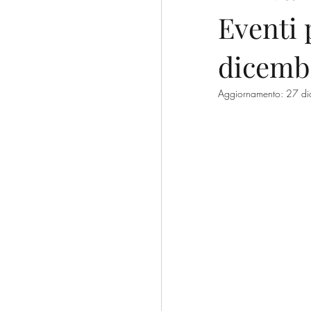
Eventi 
escursioni
trekking
dicemb
Franciacorta
CAI
Aggiornamento:
27 di