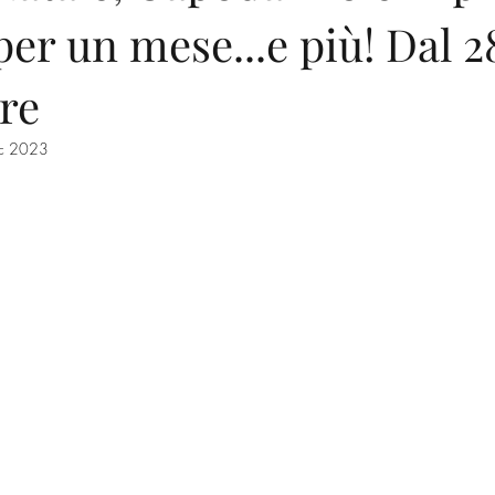
per un mese...e più! Dal 28
itinerari
natura
musica
Marone
gastronomia
p
re
Riserva delle Torbiere
Chiese
Tradizioni
c 2023