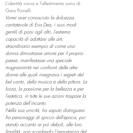
L’identità visiva e l’allestimento sono di 
Gaia Poinelli.
Vorrei aver conosciuto la dolcezza 
caritatevole di Eva Dea, i suoi modi 
gentili di porsi agli altri, l
’
estrema 
capacità di adattarsi alle arti; 
straordinario esempio di come una 
donna dimostrasse amore per il proprio 
paese, manifestasse una speciale 
magnanimità nei confronti delle altre 
donne alle quali insegnava i segreti del 
bel canto, della musica e della pittura. La 
forza, la passione per la bellezza e per 
l
’
estetica, in tutte le sue azioni traspare la 
potenza dell
’
incanto.
Nella sua unicità, ha saputo distinguersi 
fra personaggi di spicco dell
’
epoca, pur 
stando accanto ai più deboli, alle loro 
fragilità, non scordando l
’
importanza del 