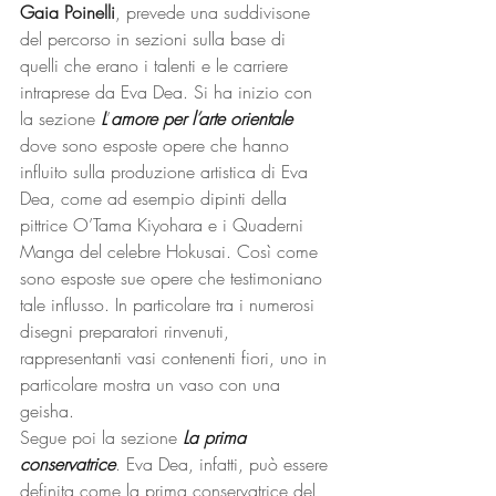
Gaia Poinelli
, prevede una suddivisone 
del percorso in sezioni sulla base di 
quelli che erano i talenti e le carriere 
intraprese da Eva Dea. Si ha inizio con 
la sezione 
L
’
amore per l
’
arte orientale 
dove sono esposte opere che hanno 
influito sulla produzione artistica di Eva 
Dea, come ad esempio dipinti della 
pittrice O’Tama Kiyohara e i Quaderni 
Manga del celebre Hokusai. Così come 
sono esposte sue opere che testimoniano 
tale influsso. In particolare tra i numerosi 
disegni preparatori rinvenuti, 
rappresentanti vasi contenenti fiori, uno in 
particolare mostra un vaso con una 
geisha.
Segue poi la sezione 
La prima 
conservatrice
. Eva Dea, infatti, può essere 
definita come la prima conservatrice del 