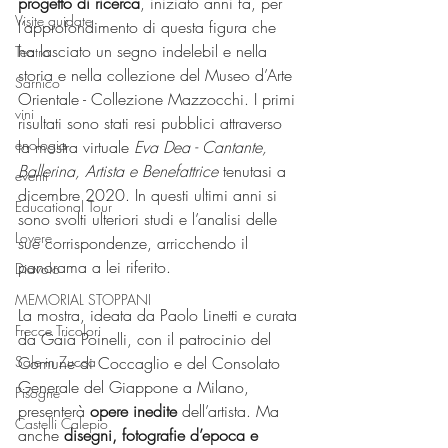
progetto di ricerca
, iniziato anni fa, per 
Visite guidate
l’approfondimento di questa figura che 
ha lasciato un segno indelebil e nella 
Teatro
storia e nella collezione del Museo d’Arte 
Sarnico
Orientale - Collezione Mazzocchi. I primi 
vini
risultati sono stati resi pubblici attraverso 
enologia
la mostra virtuale 
Eva Dea - Cantante, 
Ballerina, Artista e Benefattrice 
tenutasi a 
eventi
dicembre 2020. In questi ultimi anni si 
Educational Tour
sono svolti ulteriori studi e l’analisi delle 
Lovere
sue corrispondenze, arricchendo il 
panorama a lei riferito. 
Diavolo
MEMORIAL STOPPANI
La mostra, ideata da Paolo Linetti e curata 
Frecce Tricolori
da Gaia Poinelli, con il patrocinio del 
Comune di Coccaglio e del Consolato 
Sale in Zucca
Generale del Giappone a Milano, 
Pisogne
presenterà 
opere inedite 
dell’artista. Ma 
Castelli Calepio
anche 
disegni, fotografie d’epoca e 