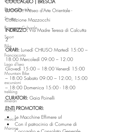
Letteratura
COCCAGLIO | BRESCIA
Dimore Storiche
LUOGO:
 Museo d’Arte Orientale - 
Sovere
Collezione Mazzocchi
Rassegna Culturale
INDIRIZZO:
 Via Madre Teresa di Calcutta 
Sport
2
Bike
ORARI:
 Lunedì CHIUSO Martedì 15:00 – 
Franciacorta
18:00 Mercoledì 09:00 – 12:00 
Lago d'Iseo
Giovedì 15:00 – 18:00 Venerdì 15:00 
Mountain Bike
– 18:00 Sabato 09:00 – 12:00, 15:00 
escursioni
– 18:00 Domenica 15:00 - 18:00
trekking
CURATORI:
 Gaia Poinelli
itinerari
ENTI PROMOTORI:
natura
Le Macchine Effimere srl
musica
Con il patrocinio di Comune di 
Marone
Coccaglio e Consolato Generale 