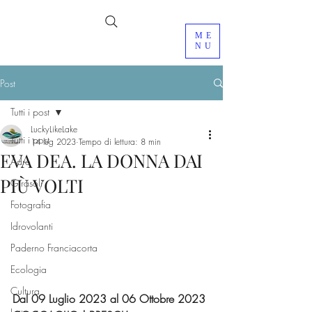
ME
NU
Post
Tutti i post
LuckyLikeLake
Tutti i post
14 lug 2023
Tempo di lettura: 8 min
EVA DEA. LA DONNA DAI
Adro
PIÙ VOLTI
Girasoli
Fotografia
Idrovolanti
Paderno Franciacorta
Ecologia
Cultura
Dal 09 Luglio 2023 al 06 Ottobre 2023