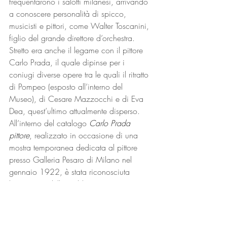
frequentarono i salotti milanesi, arrivando 
a conoscere personalità di spicco, 
musicisti e pittori, come Walter Toscanini, 
figlio del grande direttore d’orchestra. 
Stretto era anche il legame con il pittore 
Carlo Prada, il quale dipinse per i 
coniugi diverse opere tra le quali il ritratto 
di Pompeo (esposto all’interno del 
Museo), di Cesare Mazzocchi e di Eva 
Dea, quest’ultimo attualmente disperso. 
All’interno del catalogo 
Carlo Prada 
pittore
, realizzato in occasione di una 
mostra temporanea dedicata al pittore 
presso Galleria Pesaro di Milano nel 
gennaio 1922, è stata riconosciuta 
l’immagine della suddetta opera. 
La sua carriera da pittrice è testimoniata 
dalle numerose opere conservate nel 
deposito della Fondazione e alcune di 