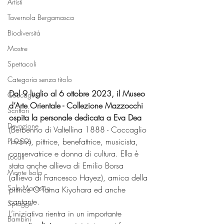
Artisti
Tavernola Bergamasca
Biodiversità
Mostre
Spettacoli
Categoria senza titolo
Dal 9 luglio al 6 ottobre 2023, il Museo 
Coccaglio
d’Arte Orientale - Collezione Mazzocchi 
Scrittori
ospita la personale dedicata a Eva Dea 
Devozione
(Berbenno di Valtellina 1888 - Coccaglio 
1959), pittrice, benefattrice, musicista, 
Paratico
conservatrice e donna di cultura. Ella è 
Locali
stata anche allieva di Emilio Borsa 
Monte Isola
(allievo di Francesco Hayez), amica della 
Sale Marasino
pittrice O’Tama Kiyohara ed anche 
cantante. 
Spiagge
L’iniziativa rientra in un importante 
Bambini