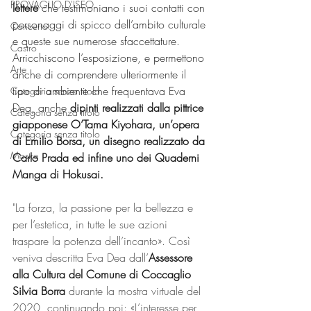
PROVAGLIO D'ISEO
lettere 
che testimoniano i suoi contatti con 
personaggi di spicco dell’ambito culturale 
Concerto
e queste sue numerose sfaccettature. 
Castro
Arricchiscono l’esposizione, e permettono 
Arte
anche di comprendere ulteriormente il 
tipo di ambiente che frequentava Eva 
Categoria senza titolo
Dea, anche 
dipinti realizzati dalla pittrice 
Categoria senza titolo
giapponese O’Tama Kiyohara, un’opera 
Categoria senza titolo
di Emilio Borsa, un disegno realizzato da 
Mostre
Carlo Prada ed infine uno dei Quaderni 
Manga di Hokusai. 
"La forza, la passione per la bellezza e 
per l’estetica, in tutte le sue azioni 
traspare la potenza dell’incanto». Così 
veniva descritta Eva Dea dall’
Assessore 
alla Cultura del Comune di Coccaglio 
Silvia Borra 
durante la mostra virtuale del 
2020, continuando poi: «L’interesse per 