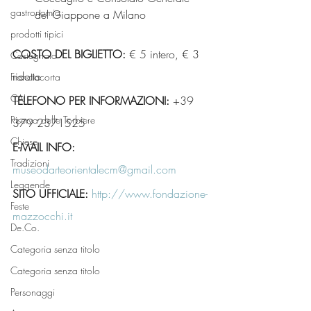
gastronomia
del Giappone a Milano
prodotti tipici
COSTO DEL BIGLIETTO:
 € 5 intero, € 3 
Castegnato
ridotto
Franciacorta
CAI
TELEFONO PER INFORMAZIONI:
 +39 
Riserva delle Torbiere
379 2371525
Chiese
E-MAIL INFO:
Tradizioni
museodarteorientalecm@gmail.com
Leggende
SITO UFFICIALE:
http://www.fondazione-
Feste
mazzocchi.it
De.Co.
Categoria senza titolo
Categoria senza titolo
Personaggi