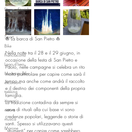
Letteratura
Dimore Storiche
Sovere
Rassegna Culturale
Sport
⛵ La barca di San Pietro ⛵
Bike
Nella notte tra il 28 e il 29 giugno, in 
Franciacorta
occasione della festa di San Pietro e 
Lago d'Iseo
Paolo, nelle campagne si celebra un rito 
Mountain Bike
molto particolare per capire come sarà il 
tempo ma anche come andrà il raccolto 
escursioni
e il destino dei componenti della propria 
trekking
famiglia.
itinerari
La tradizione contadina da sempre si 
serve di rituali alla cui base vi sono 
natura
credenze popolari, leggende o storie di 
musica
santi. Spesso si utilizzavano questi 
Marone
“strumenti” per capire come sarebbero 