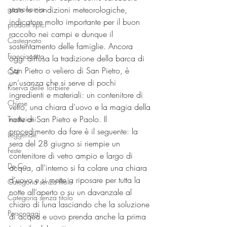
gastronomia
state le condizioni meteorologiche, 
indicatore molto importante per il buon 
prodotti tipici
raccolto nei campi e dunque il 
Castegnato
sostentamento delle famiglie. Ancora 
Franciacorta
oggi diffusa la tradizione della barca di 
San Pietro o veliero di San Pietro, è 
CAI
un’usanza che si serve di pochi 
Riserva delle Torbiere
ingredienti e materiali: un contenitore di 
Chiese
vetro, una chiara d’uovo e la magia della 
notte di San Pietro e Paolo. Il 
Tradizioni
procedimento da fare è il seguente: la 
Leggende
sera del 28 giugno si riempie un 
Feste
contenitore di vetro ampio e largo di 
De.Co.
acqua, all’interno si fa colare una chiara 
d’uovo e si mette a riposare per tutta la 
Categoria senza titolo
notte all’aperto o su un davanzale al 
Categoria senza titolo
chiaro di luna lasciando che la soluzione 
Personaggi
di acqua e uovo prenda anche la prima 