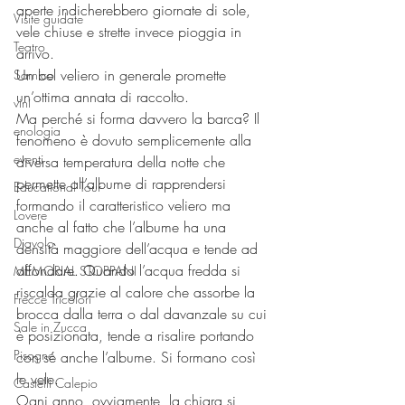
aperte indicherebbero giornate di sole, 
Visite guidate
vele chiuse e strette invece pioggia in 
Teatro
arrivo. 
Un bel veliero in generale promette 
Sarnico
un’ottima annata di raccolto.
vini
Ma perché si forma davvero la barca? Il 
enologia
fenomeno è dovuto semplicemente alla 
eventi
diversa temperatura della notte che 
permette all’albume di rapprendersi 
Educational Tour
formando il caratteristico veliero ma 
Lovere
anche al fatto che l’albume ha una 
Diavolo
densità maggiore dell’acqua e tende ad 
affondare. Quando l’acqua fredda si 
MEMORIAL STOPPANI
riscalda grazie al calore che assorbe la 
Frecce Tricolori
brocca dalla terra o dal davanzale su cui 
Sale in Zucca
è posizionata, tende a risalire portando 
Pisogne
con sé anche l’albume. Si formano così 
le vele.
Castelli Calepio
Ogni anno, ovviamente, la chiara si 