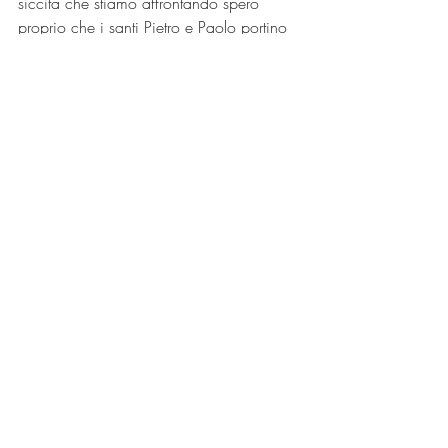
siccità che stiamo affrontando spero 
proprio che i santi Pietro e Paolo portino 
un bel po di pioggia rigerenante per tutta 
la terra.
E domani non fate il 
bagno nel lago perché la 
mamma di San Pietro è 
pronta per afferrarvi le 
gambe e trascinarvi sul 
fondo o meglio nel 
Purgatorio 😈