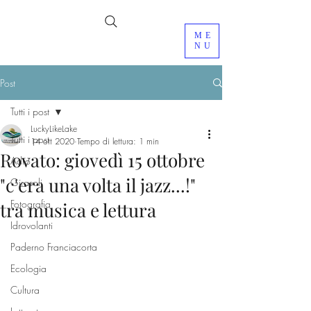
ME
NU
Post
Tutti i post
LuckyLikeLake
Tutti i post
14 ott 2020
Tempo di lettura: 1 min
Rovato: giovedì 15 ottobre
Adro
"c'era una volta il jazz...!"
Girasoli
Fotografia
tra musica e lettura
Idrovolanti
Paderno Franciacorta
Ecologia
Cultura