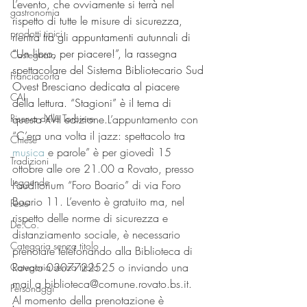
L’evento, che ovviamente si terrà nel 
gastronomia
rispetto di tutte le misure di sicurezza, 
prodotti tipici
rientra tra gli appuntamenti autunnali di 
“Un libro, per piacere!”, la rassegna 
Castegnato
spettacolare del Sistema Bibliotecario Sud 
Franciacorta
Ovest Bresciano dedicata al piacere 
CAI
della lettura. “Stagioni” è il tema di 
questa XVII edizione.
L’appuntamento con 
Riserva delle Torbiere
“C’era una volta il jazz: spettacolo tra 
Chiese
musica
 e parole” è per giovedì 15 
Tradizioni
ottobre alle ore 21.00 a Rovato, presso 
Leggende
l’auditorium “Foro Boario” di via Foro 
Boario 11. L’evento è gratuito ma, nel 
Feste
rispetto delle norme di sicurezza e 
De.Co.
distanziamento sociale, è necessario 
Categoria senza titolo
prenotare telefonando alla Biblioteca di 
Rovato 0307722525 o inviando una 
Categoria senza titolo
mail a biblioteca@comune.rovato.bs.it. 
Personaggi
Al momento della prenotazione è 