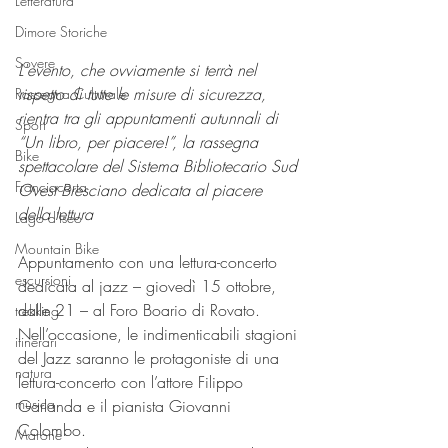
Letteratura
Dimore Storiche
Sovere
L'evento, che ovviamente si terrà nel 
rispetto di tutte le misure di sicurezza, 
Rassegna Culturale
rientra tra gli appuntamenti autunnali di 
Sport
“Un libro, per piacere!”, la rassegna 
Bike
spettacolare del Sistema Bibliotecario Sud 
Franciacorta
Ovest Bresciano dedicata al piacere 
della lettura
Lago d'Iseo
Mountain Bike
Appuntamento con una lettura-concerto 
escursioni
dedicata al jazz – giovedì 15 ottobre, 
dalle 21 – al Foro Boario di Rovato. 
trekking
Nell’occasione, le indimenticabili stagioni 
itinerari
del Jazz saranno le protagoniste di una 
natura
lettura-concerto con l’attore Filippo 
musica
Garlanda e il pianista Giovanni 
Colombo.
Marone