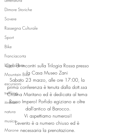
Letteratura
Dimore Storiche
Sovere
Rassegna Culturale
Sport
Bike
Franciacorta
Lago d'Iseo
Cicli di incontri sulla Trilogia Rossa presso 
la Casa Museo Zani 
Mountain Bike
Sabato 23 marzo, alle ore 17:00, la 
escursioni
prima conferenza è tenuta dalla dott.ssa 
trekking
Cristina Maritano ed è dedicata al tema 
Rosso Impero! Porfido egiziano e oltre 
itinerari
dall’antico al Barocco.
natura
Vi aspettiamo numerosi!
musica
L’evento è a numero chiuso ed è 
necessaria la prenotazione.
Marone