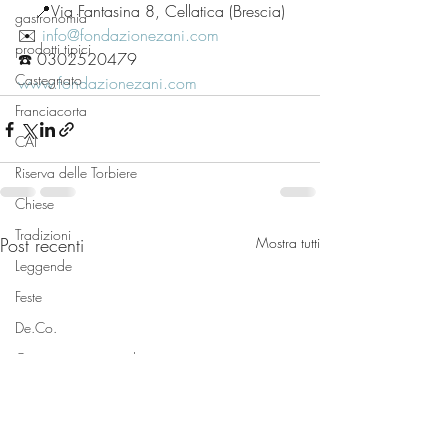
📍Via Fantasina 8, Cellatica (Brescia)
gastronomia
✉️ 
info@fondazionezani.com
prodotti tipici
☎️ 0302520479
Castegnato
www.fondazionezani.com
Franciacorta
CAI
Riserva delle Torbiere
Chiese
Tradizioni
Post recenti
Mostra tutti
Leggende
Feste
De.Co.
Categoria senza titolo
Categoria senza titolo
Personaggi