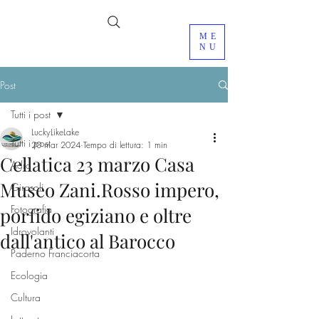
ME
NU
Post
Tutti i post
LuckyLikeLake
Tutti i post
20 mar 2024
Tempo di lettura: 1 min
Cellatica 23 marzo Casa
Adro
Museo Zani.Rosso impero,
Girasoli
Fotografia
porfido egiziano e oltre
Idrovolanti
dall'antico al Barocco
Paderno Franciacorta
Ecologia
Cultura