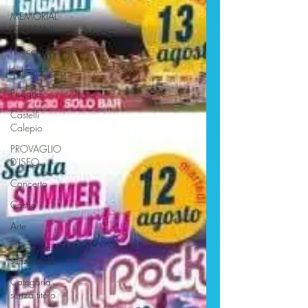
MEMORIAL
STOPPANI
Frecce Tricolori
Sale in Zucca
Pisogne
Castelli
Calepio
PROVAGLIO
D'ISEO
Concerto
Castro
Arte
Categoria
senza titolo
Categoria
senza titolo