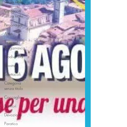
senza titolo
Categoria
senza titolo
Personaggi
Artisti
Tavernola
Bergamasca
Biodiversità
Mostre
Spettacoli
Categoria
senza titolo
Coccaglio
Scrittori
Devozione
Paratico