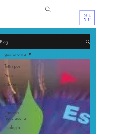
ME
NU
Blog
gastronomia
Tutti i post
Adro
Girasoli
Fotografia
Idrovolanti
Paderno
Franciacorta
Ecologia