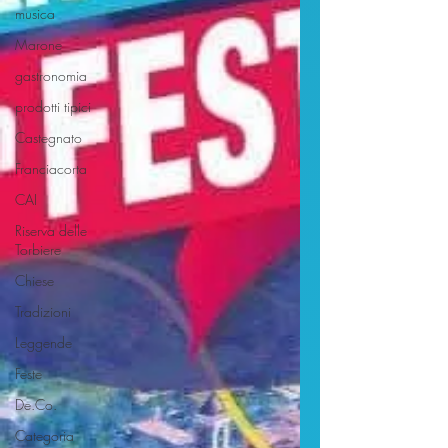
musica
Marone
gastronomia
prodotti tipici
Castegnato
Franciacorta
CAI
Riserva delle
Torbiere
Chiese
Tradizioni
Leggende
Feste
De.Co.
Categoria