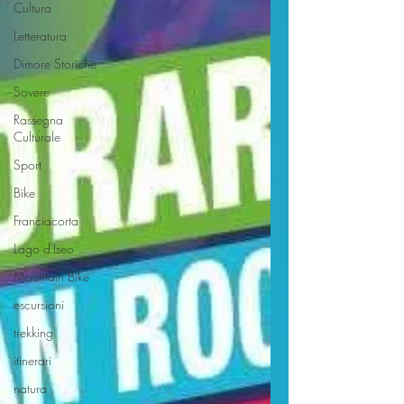
Cultura
Letteratura
Dimore Storiche
Sovere
Rassegna
Culturale
Sport
Bike
Franciacorta
Lago d'Iseo
Mountain Bike
escursioni
trekking
itinerari
natura