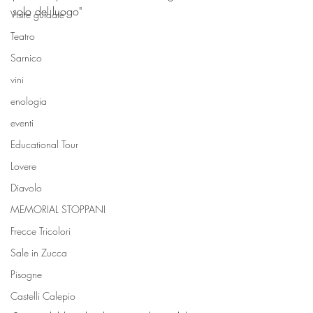
solo del luogo"  
Visite guidate
Teatro
Sarnico
vini
enologia
eventi
Educational Tour
Lovere
Diavolo
MEMORIAL STOPPANI
Frecce Tricolori
Sale in Zucca
Pisogne
Castelli Calepio