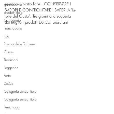
saranno il piatto forte.  CONSERVARE I 
gastronomia
SAPORI E CONFRONTARE I SAPERI A "Le 
prodotti tipici
rotte del Gusto". Tre giorni alla scoperta 
Castegnato
dei migliori prodotti De.Co. bresciani
Franciacorta
CAI
Riserva delle Torbiere
Chiese
Tradizioni
Leggende
Feste
De.Co.
Categoria senza titolo
Categoria senza titolo
Personaggi