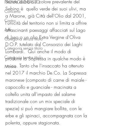
Senza dubbio il colore prevalente del 
PROVAGLIO D'ISEO
Sebino è  quello verde dei suoi ulivi, ma 
Concerto
a Marone, già Città dell’Olio dal 2001, 
Castro
l’unicità del territorio non si limita a offrire 
affascinanti paesaggi affacciati sul Lago 
Arte
di Iseo o un olio Extra Vergine d'Oliva 
Categoria senza titolo
D.O.P. tutelato dal Consorzio dei Laghi 
Categoria senza titolo
Lombardi.  Qui anche il modo di 
Categoria senza titolo
produrre la Sopressa in qualche modo è 
unico. Tanto che l’insaccato ha ottenuto 
Mostre
nel 2017 il marchio De.Co. La Sopressa 
maronese (composto di carne di maiale - 
capocollo e guanciale - macinata a 
coltello unita all’impasto del salame 
tradizionale con un mix speciale di 
spezie) si può mangiare bollita, con le 
erbe e gli spinaci, accompagnata con la 
polenta, oppure stagionata.  