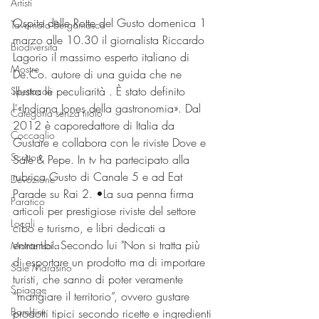
Artisti
Ospite delle Rotte del Gusto domenica 1 
Tavernola Bergamasca
marzo alle 10.30 il giornalista Riccardo 
Biodiversità
Lagorio il massimo esperto italiano di 
Mostre
De.Co. autore di una guida che ne 
illustra le peculiarità . È stato definito 
Spettacoli
l'«Indiana Jones della gastronomia». Dal 
Categoria senza titolo
2012 è caporedattore di Italia da 
Coccaglio
Gustare e collabora con le riviste Dove e 
Scrittori
Sale & Pepe. In tv ha partecipato alla 
rubrica Gusto di Canale 5 e ad Eat 
Devozione
Parade su Rai 2. •La sua penna firma 
Paratico
articoli per prestigiose riviste del settore 
Locali
cibo e turismo, e libri dedicati a 
entrambi. Secondo lui "Non si tratta più 
Monte Isola
di esportare un prodotto ma di importare 
Sale Marasino
turisti, che sanno di poter veramente 
Spiagge
“mangiare il territorio”, ovvero gustare 
Bambini
prodotti tipici secondo ricette e ingredienti 