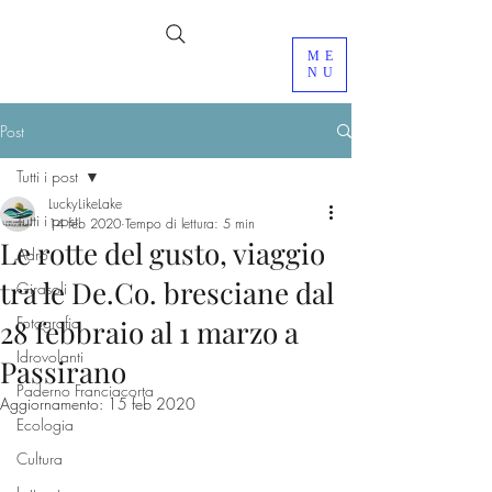
ME
NU
Post
Tutti i post
LuckyLikeLake
Tutti i post
14 feb 2020
Tempo di lettura: 5 min
Le rotte del gusto, viaggio
Adro
tra le De.Co. bresciane dal
Girasoli
Fotografia
28 febbraio al 1 marzo a
Idrovolanti
Passirano
Paderno Franciacorta
Aggiornamento:
15 feb 2020
Ecologia
Cultura