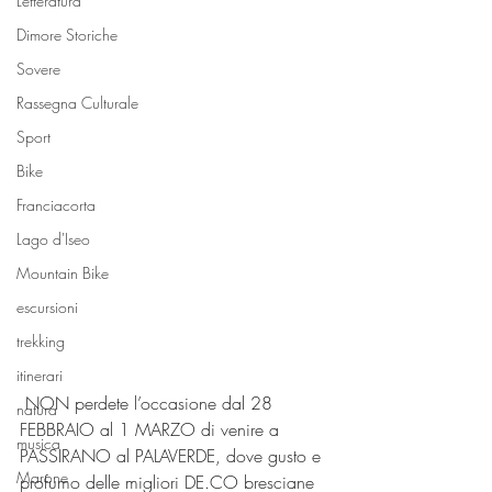
Letteratura
Dimore Storiche
Sovere
Rassegna Culturale
Sport
Bike
Franciacorta
Lago d'Iseo
Mountain Bike
escursioni
trekking
itinerari
 NON perdete l’occasione dal 28 
natura
FEBBRAIO al 1 MARZO di venire a 
musica
PASSIRANO al PALAVERDE, dove gusto e 
Marone
profumo delle migliori DE.CO bresciane 