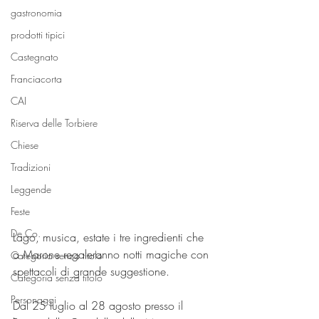
gastronomia
prodotti tipici
Castegnato
Franciacorta
CAI
Riserva delle Torbiere
Chiese
Tradizioni
Leggende
Feste
De.Co.
Lago, musica, estate i tre ingredienti che 
a Marone regaleranno notti magiche con 
Categoria senza titolo
spettacoli di grande suggestione. 
Categoria senza titolo
Personaggi
Dal 25 luglio al 28 agosto presso il 