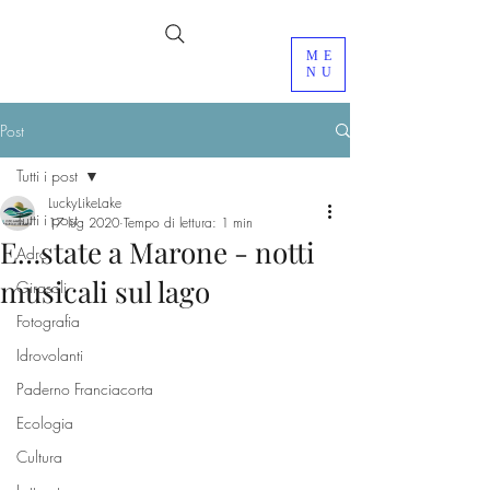
ME
NU
Post
Tutti i post
LuckyLikeLake
Tutti i post
17 lug 2020
Tempo di lettura: 1 min
E…state a Marone - notti
Adro
musicali sul lago
Girasoli
Fotografia
Idrovolanti
Paderno Franciacorta
Ecologia
Cultura