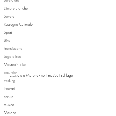
Letteratura
Dimore Storiche
Sovere
Rassegna Culturale
Sport
Bike
Franciacorta
Lago d'Iseo
Mountain Bike
escursioni
E…state a Marone - notti musicali sul lago
trekking
itinerari
natura
musica
Marone