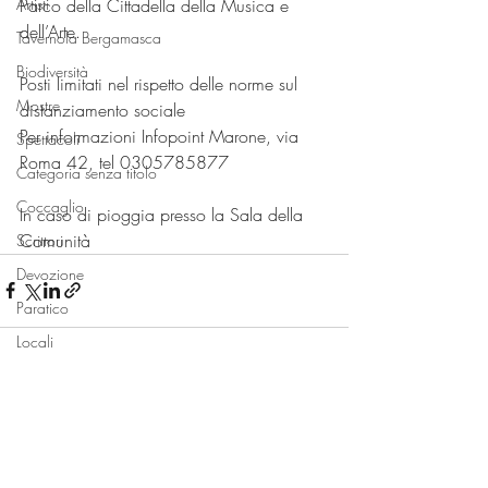
Parco della Cittadella della Musica e 
Artisti
dell’Arte.
Tavernola Bergamasca
Biodiversità
Posti limitati nel rispetto delle norme sul 
Mostre
distanziamento sociale
Per informazioni Infopoint Marone, via 
Spettacoli
Roma 42, tel 0305785877
Categoria senza titolo
Coccaglio
In caso di pioggia presso la Sala della 
Comunità
Scrittori
Devozione
Paratico
Locali
Monte Isola
Sale Marasino
Post recenti
Mostra tutti
Spiagge
Bambini