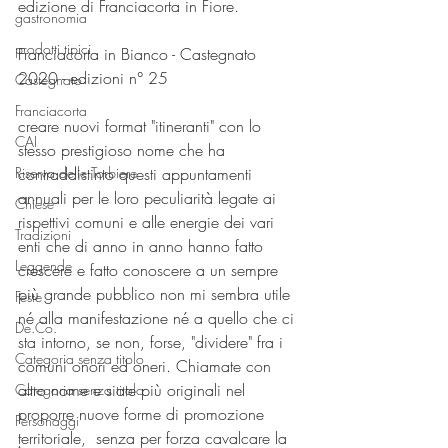
edizione di Franciacorta in Fiore.
gastronomia
prodotti tipici
Franciacorta in Bianco - Castegnato 
2020 - edizioni n° 25
Castegnato
Franciacorta
creare nuovi format "itineranti" con lo 
CAI
stesso prestigioso nome che ha 
contraddistinto questi appuntamenti 
Riserva delle Torbiere
annuali per le loro peculiarità legate ai 
Chiese
rispettivi comuni e alle energie dei vari 
Tradizioni
enti che di anno in anno hanno fatto 
Leggende
crescere e fatto conoscere a un sempre 
più grande pubblico non mi sembra utile 
Feste
né alla manifestazione né a quello che ci 
De.Co.
sta intorno, se non, forse, "dividere" fra i 
Categoria senza titolo
comuni onori ed oneri. Chiamate con 
altro nome e siate più originali nel 
Categoria senza titolo
proporre nuove forme di promozione 
Personaggi
territoriale,  senza per forza cavalcare la 