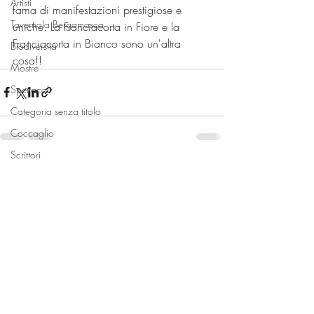
Artisti
fama di manifestazioni prestigiose e 
Tavernola Bergamasca
uniche. La Franciacorta in Fiore e la 
Franciacorta in Bianco sono un'altra 
Biodiversità
cosa!!
Mostre
Spettacoli
Categoria senza titolo
Coccaglio
Scrittori
Post recenti
Mostra tutti
Devozione
Paratico
Locali
Monte Isola
Sale Marasino
Spiagge
Bambini