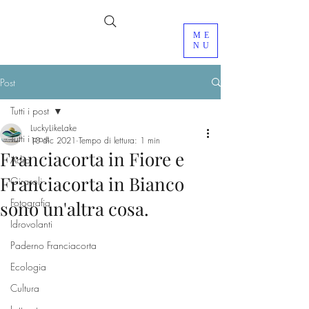
ME
NU
Post
Tutti i post
LuckyLikeLake
Tutti i post
10 dic 2021
Tempo di lettura: 1 min
Franciacorta in Fiore e
Adro
Franciacorta in Bianco
Girasoli
Fotografia
sono un'altra cosa.
Idrovolanti
Paderno Franciacorta
Ecologia
Cultura