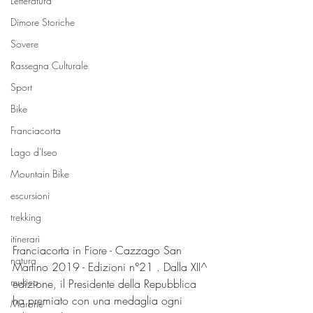
Letteratura
Dimore Storiche
Sovere
Rassegna Culturale
Sport
Bike
Franciacorta
Lago d'Iseo
Mountain Bike
escursioni
trekking
itinerari
Franciacorta in Fiore - Cazzago San 
natura
Martino 2019 - Edizioni n°21 . Dalla XII^ 
musica
edizione, il Presidente della Repubblica 
ha premiato con una medaglia ogni 
Marone