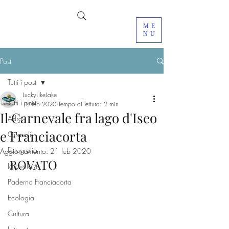
ME
NU
Post
Tutti i post
LuckyLikeLake
Tutti i post
10 feb 2020
Tempo di lettura: 2 min
Il Carnevale fra lago d'Iseo
Adro
e Franciacorta
Girasoli
Fotografia
Aggiornamento:
21 feb 2020
ROVATO
Idrovolanti
Paderno Franciacorta
Ecologia
Cultura