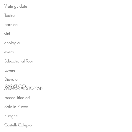
Visite guidate
Teatro
Sarnico
vini
enologia
eventi
Educational Tour
Lovere
Diavolo
PARATICO
MEMORIAL STOPPANI
Frecce Tricolori
Sale in Zucca
Pisogne
Castelli Calepio