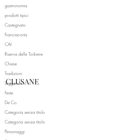
gastronomia
prodotti tipici
Castegnato
Franciacorta
CAI
Riserva delle Torbiere
Chiese
Tradizioni
CLUSANE
Leggende
Feste
De.Co.
Categoria senza titolo
Categoria senza titolo
Personaggi