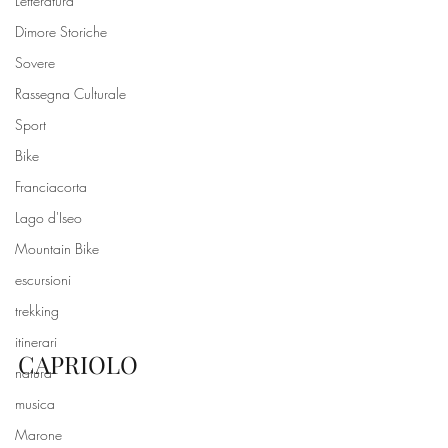
Letteratura
Dimore Storiche
Sovere
Rassegna Culturale
Sport
Bike
Franciacorta
Lago d'Iseo
Mountain Bike
escursioni
trekking
itinerari
CAPRIOLO 
natura
musica
Marone