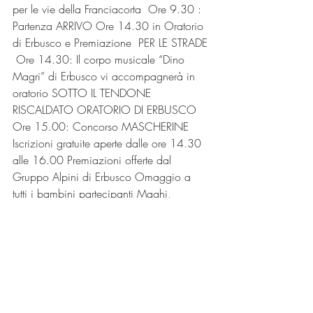
per le vie della Franciacorta  Ore 9.30 : 
Partenza ARRIVO Ore 14.30 in Oratorio 
di Erbusco e Premiazione​  PER LE STRADE 
 Ore 14.30: Il corpo musicale “Dino 
Magri” di Erbusco vi accompagnerà in 
oratorio SOTTO IL TENDONE 
RISCALDATO ORATORIO DI ERBUSCO  
Ore 15.00: Concorso MASCHERINE 
Iscrizioni gratuite aperte dalle ore 14.30 
alle 16.00 Premiazioni offerte dal 
Gruppo Alpini di Erbusco Omaggio a 
tutti i bambini partecipanti Maghi, 
animatori, truccatrici, gonfiabili, Foto 
acrobatiche con JUNKEE E LA FATA 
SMEMORINA  Ore 19,30: Stand 
gastronomici  Dalle ore 20,00 alle 
23,00: SUPER SERATA MUSICALE 
ORATORI organizzata dall’Associazione 
Family Network.