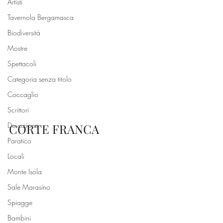
Artisti
Tavernola Bergamasca
Biodiversità
Mostre
Spettacoli
Categoria senza titolo
Coccaglio
Scrittori
Devozione
CORTE FRANCA
Paratico
Locali
Monte Isola
Sale Marasino
Spiagge
Bambini