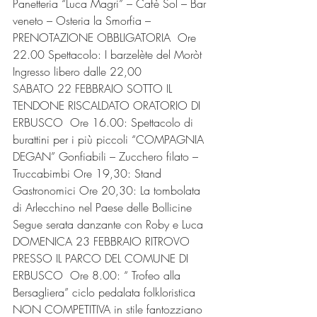
Panetteria “Luca Magri” – Cafè Sol – Bar 
veneto – Osteria la Smorfia – 
PRENOTAZIONE OBBLIGATORIA  Ore 
22.00 Spettacolo: I barzelète del Moròt 
Ingresso libero dalle 22,00
SABATO 22 FEBBRAIO SOTTO IL 
TENDONE RISCALDATO ORATORIO DI 
ERBUSCO  Ore 16.00: Spettacolo di 
burattini per i più piccoli “COMPAGNIA 
DEGAN” Gonfiabili – Zucchero filato – 
Truccabimbi Ore 19,30: Stand 
Gastronomici Ore 20,30: La tombolata 
di Arlecchino nel Paese delle Bollicine 
Segue serata danzante con Roby e Luca
DOMENICA 23 FEBBRAIO RITROVO 
PRESSO IL PARCO DEL COMUNE DI 
ERBUSCO  Ore 8.00: “ Trofeo alla 
Bersagliera” ciclo pedalata folkloristica 
NON COMPETITIVA in stile fantozziano 