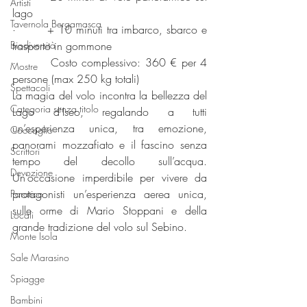
Artisti
lago
Tavernola Bergamasca
·        + 10 minuti tra imbarco, sbarco e 
Biodiversità
trasporto in gommone
·        Costo complessivo: 360 € per 4 
Mostre
persone (max 250 kg totali)
Spettacoli
La magia del volo incontra la bellezza del 
Categoria senza titolo
Lago d'Iseo, regalando a tutti 
un’esperienza unica, tra emozione, 
Coccaglio
panorami mozzafiato e il fascino senza 
Scrittori
tempo del decollo sull’acqua. 
Devozione
Un’occasione imperdibile per vivere da 
protagonisti un’esperienza aerea unica, 
Paratico
sulle orme di Mario Stoppani e della 
Locali
grande tradizione del volo sul Sebino.
Monte Isola
Sale Marasino
Spiagge
Bambini