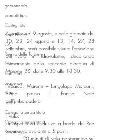
gastronomia
prodotti tipici
Castegnato
A partire dal 9 agosto, e nelle giornate del 
Franciacorta
10, 23, 24 agosto e 13, 14, 27, 28 
CAI
settembre, sarà possibile vivere l’emozione 
Riserva delle Torbiere
del volo in idrovolante, decollando 
direttamente dallo specchio d’acqua di 
Chiese
Marone (BS) dalle 9.30 alle 18.30.
Tradizioni
Leggende
Imbarco: Marone – Lungolago Marconi, 
Feste
Stand presso il Pontile Nord 
dell’imbarcadero
De.Co.
Categoria senza titolo
Il volo:
Categoria senza titolo
Un’esperienza esclusiva a bordo del Red 
Legend, idrovolante a 5 posti: 
Personaggi
·        20 minuti di volo panoramico sul 