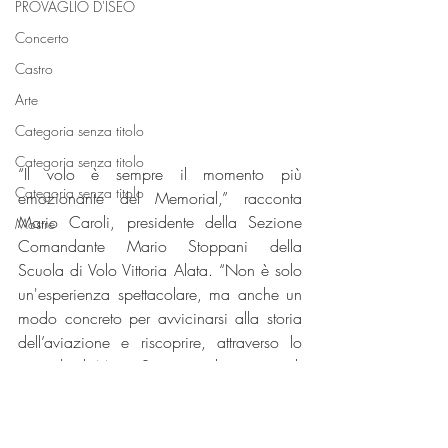
PROVAGLIO D'ISEO
Concerto
Castro
Arte
Categoria senza titolo
Categoria senza titolo
“Il volo è sempre il momento più 
Categoria senza titolo
emozionante del Memorial,” racconta 
Mario Caroli, presidente della Sezione 
Mostre
Comandante Mario Stoppani della 
Scuola di Volo Vittoria Alata. “Non è solo 
un'esperienza spettacolare, ma anche un 
modo concreto per avvicinarsi alla storia 
dell’aviazione e riscoprire, attraverso lo 
sguardo di Mario Stoppani, il coraggio di 
alzarsi da terra per inseguire i propri 
sogni.”