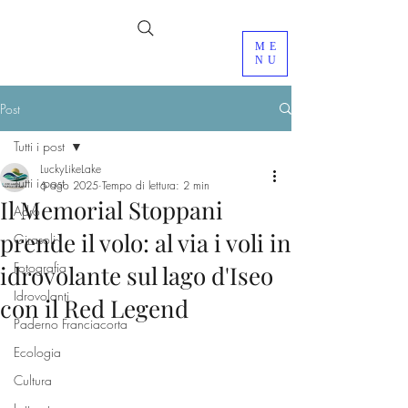
ME
NU
Post
Tutti i post
LuckyLikeLake
Tutti i post
6 ago 2025
Tempo di lettura: 2 min
Il Memorial Stoppani
Adro
prende il volo: al via i voli in
Girasoli
Fotografia
idrovolante sul lago d'Iseo
Idrovolanti
con il Red Legend
Paderno Franciacorta
Ecologia
Cultura