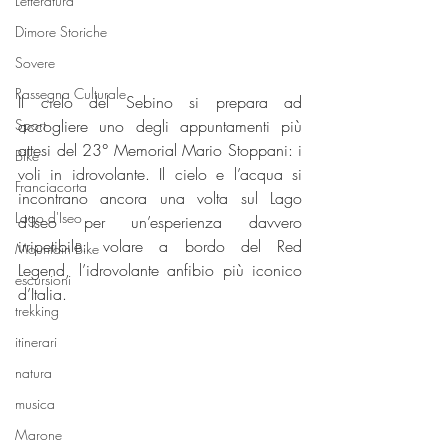
Letteratura
Dimore Storiche
Sovere
Rassegna Culturale
Il cielo del Sebino si prepara ad 
accogliere uno degli appuntamenti più 
Sport
attesi del 23° Memorial Mario Stoppani: i 
Bike
voli in idrovolante. Il cielo e l’acqua si 
Franciacorta
incontrano ancora una volta sul Lago 
Lago d'Iseo
d’Iseo per un’esperienza davvero 
irripetibile: volare a bordo del Red 
Mountain Bike
Legend, l’idrovolante anfibio più iconico 
escursioni
d’Italia.
trekking
itinerari
natura
musica
Marone