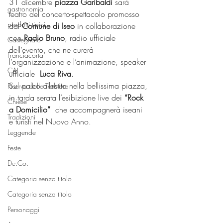
31 dicembre 
piazza Garibaldi
 sarà 
gastronomia
teatro del concerto-spettacolo promosso 
prodotti tipici
dal 
Comune di Iseo
 in collaborazione 
con 
Radio Bruno
, radio ufficiale 
Castegnato
dell’evento, che ne curerà 
Franciacorta
l’organizzazione e l’animazione, speaker 
CAI
ufficiale  
Luca Riva
.
Sul palco allestito nella bellissima piazza, 
Riserva delle Torbiere
in tarda serata l’esibizione live dei 
“Rock 
Chiese
a Domicilio”
  che accompagnerà iseani 
Tradizioni
e turisti nel Nuovo Anno. 
Leggende
Feste
De.Co.
Categoria senza titolo
Categoria senza titolo
Personaggi