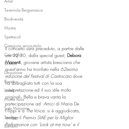
Artisti
Tavernola Bergamasca
Biodiversità
Mostre
Spettacoli
Categoria senza titolo
Il concerto sarà preceduto, a partire dalle 
Coccaglio
ore 22.30, dalla special guest, 
Debora 
Manenti
, giovane artista bresciana che 
Scrittori
quest’anno ha trionfato nella 
62esima 
Devozione
edizione del Festival di Castrocaro
 dove 
Paratico
ha sbaragliato tutti con la sua 
interpretazione ed il suo stile molto 
Locali
originali. Bella e brava vanta la 
Monte Isola
partecipazione ad  
Amici
 di Maria De 
Sale Marasino
Filippi e a 
The Voice,
 si è aggiudicata, 
Spiagge
inoltre, il 
Premio SIAE per la Miglior 
Performance con 'Look at me now' e il 
Bambini