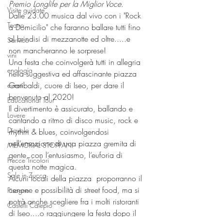
Premio Longlife per la Miglior Voce
.
Visite guidate
Dalle 23.00 musica dal vivo con i "Rock 
Teatro
a Domicilio" che faranno ballare tutti fino 
al brindisi di mezzanotte ed oltre.....e 
Sarnico
non mancheranno le sorprese!
vini
Una festa che coinvolgerà tutti in allegria 
enologia
nella suggestiva ed affascinante piazza 
Garibaldi, cuore di Iseo, per dare il 
eventi
benvenuto al 2020!
Educational Tour
Il divertimento è assicurato, ballando e 
Lovere
cantando a ritmo di disco music, rock e 
Diavolo
rhythm & blues, coinvolgendosi 
nell’emozione di una piazza gremita di 
MEMORIAL STOPPANI
gente, con l’entusiasmo, l’euforia di 
Frecce Tricolori
questa notte magica.
Sale in Zucca
Alcuni locali della piazza  proporranno il 
cenone e possibilità di street food, ma si 
Pisogne
potrà anche scegliere fra i molti ristoranti 
Castelli Calepio
di Iseo....o raggiungere la festa dopo il 