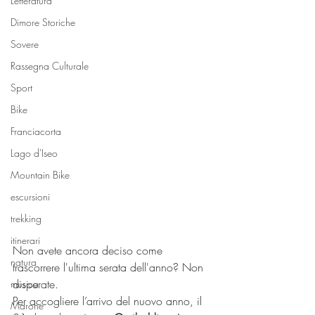
Letteratura
Dimore Storiche
Sovere
Rassegna Culturale
Sport
Bike
Franciacorta
Lago d'Iseo
Mountain Bike
escursioni
trekking
itinerari
Non avete ancora deciso come 
natura
trascorrere l'ultima serata dell'anno? Non 
disperate.
musica
Per accogliere l’arrivo del nuovo anno, il 
Marone