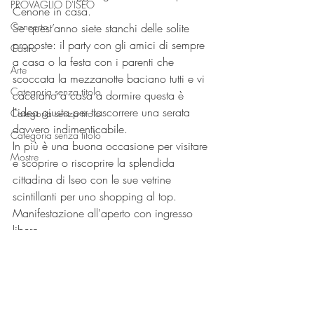
PROVAGLIO D'ISEO
Cenone in casa.
Concerto
Se quest’anno siete stanchi delle solite 
proposte: il party con gli amici di sempre 
Castro
a casa o la festa con i parenti che 
Arte
scoccata la mezzanotte baciano tutti e vi 
Categoria senza titolo
cacciano a casa a dormire questa è 
l'idea giusta per trascorrere una serata 
Categoria senza titolo
davvero indimenticabile.
Categoria senza titolo
In più è una buona occasione per visitare 
Mostre
e scoprire o riscoprire la splendida 
cittadina di Iseo con le sue vetrine 
scintillanti per uno shopping al top.
Manifestazione all'aperto con ingresso 
libero.