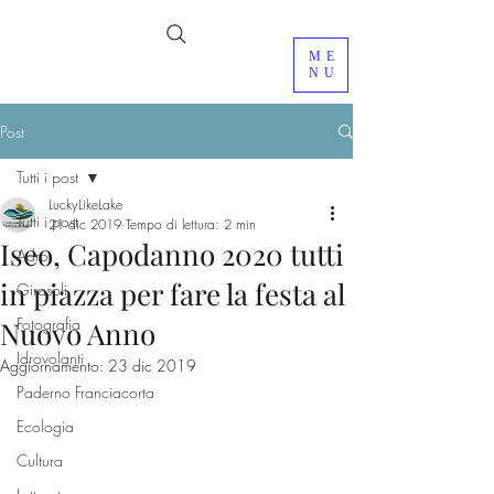
ME
NU
Post
Tutti i post
LuckyLikeLake
Tutti i post
21 dic 2019
Tempo di lettura: 2 min
Iseo, Capodanno 2020 tutti
Adro
in piazza per fare la festa al
Girasoli
Fotografia
Nuovo Anno
Idrovolanti
Aggiornamento:
23 dic 2019
Paderno Franciacorta
Ecologia
Cultura