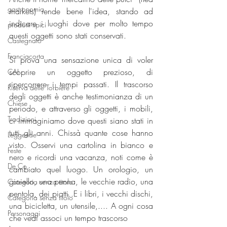
gastronomia
markets) rende bene l'idea, stando ad 
indicare i luoghi dove per molto tempo 
prodotti tipici
questi oggetti sono stati conservati.
Castegnato
Franciacorta
Si prova una sensazione unica di voler 
scoprire un oggetto prezioso, di 
CAI
ripercorrere i tempi passati. Il trascorso 
Riserva delle Torbiere
degli oggetti è anche testimonianza di un 
Chiese
periodo, e attraverso gli oggetti, i mobili, 
Tradizioni
ci immaginiamo dove questi siano stati in 
tutti gli anni. Chissà quante cose hanno 
Leggende
visto. Osservi una cartolina in bianco e 
Feste
nero e ricordi una vacanza, noti come è 
De.Co.
cambiato quel luogo. Un orologio, un 
gioiello, una penna, le vecchie radio, una 
Categoria senza titolo
pentola, dei piatti..E i libri, i vecchi dischi, 
Categoria senza titolo
una bicicletta, un utensile,.... A ogni cosa 
Personaggi
che vedi associ un tempo trascorso