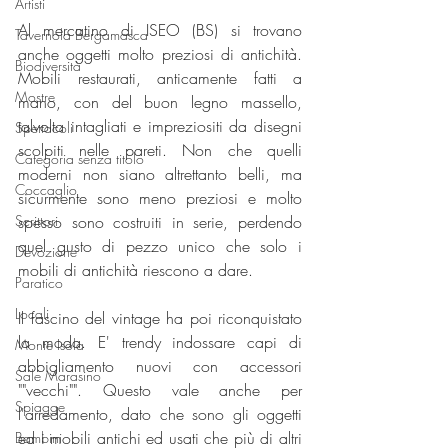
Artisti
Al mercatino di ISEO (BS) si trovano 
Tavernola Bergamasca
anche oggetti molto preziosi di antichità. 
Biodiversità
Mobili restaurati, anticamente fatti a 
Mostre
mano, con del buon legno massello, 
talvolta intagliati e impreziositi da disegni 
Spettacoli
scolpiti nelle pareti. Non che quelli 
Categoria senza titolo
moderni non siano altrettanto belli, ma 
Coccaglio
sicurmente sono meno preziosi e molto 
spesso sono costruiti in serie, perdendo 
Scrittori
quel gusto di pezzo unico che solo i 
Devozione
mobili di antichità riescono a dare.
Paratico
Locali
Il fascino del vintage ha poi riconquistato 
la moda. E' trendy indossare capi di 
Monte Isola
abbigliamento nuovi con accessori 
Sale Marasino
""vecchi"". Questo vale anche per 
Spiagge
l'arredamento, dato che sono gli oggetti 
ed i mobili antichi ed usati che più di altri 
Bambini