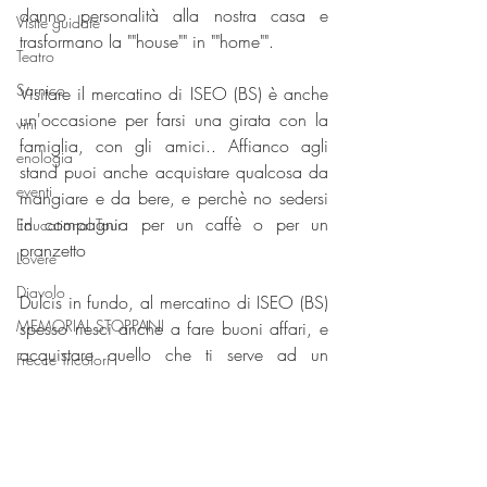
danno personalità alla nostra casa e 
Visite guidate
trasformano la ""house"" in ""home"".
Teatro
Sarnico
Visitare il mercatino di ISEO (BS) è anche 
un'occasione per farsi una girata con la 
vini
famiglia, con gli amici.. Affianco agli 
enologia
stand puoi anche acquistare qualcosa da 
eventi
mangiare e da bere, e perchè no sedersi 
in compagnia per un caffè o per un 
Educational Tour
pranzetto
Lovere
Diavolo
Dulcis in fundo, al mercatino di ISEO (BS) 
MEMORIAL STOPPANI
spesso riesci anche a fare buoni affari, e 
acquistare quello che ti serve ad un 
Frecce Tricolori
prezzo più a buon mercato. Utile 
Sale in Zucca
suggerimento da non dimenticare è quello 
Pisogne
di trattare sempre il prezzo con i venditori.
fonte: www.happings.com 
Castelli Calepio