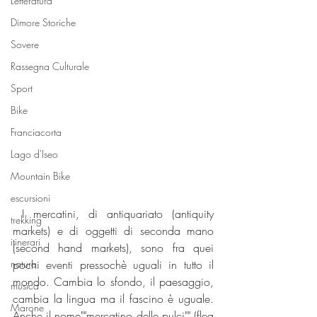
Letteratura
Dimore Storiche
Sovere
Rassegna Culturale
Sport
Bike
Franciacorta
Lago d'Iseo
Mountain Bike
escursioni
 I mercatini, di antiquariato (antiquity 
trekking
markets) e di oggetti di seconda mano 
itinerari
(second hand markets), sono fra quei 
pochi eventi pressochè uguali in tutto il 
natura
mondo. Cambia lo sfondo, il paesaggio, 
musica
cambia la lingua ma il fascino è uguale. 
Marone
Anche il nome""mercatino delle pulci"" (flea 