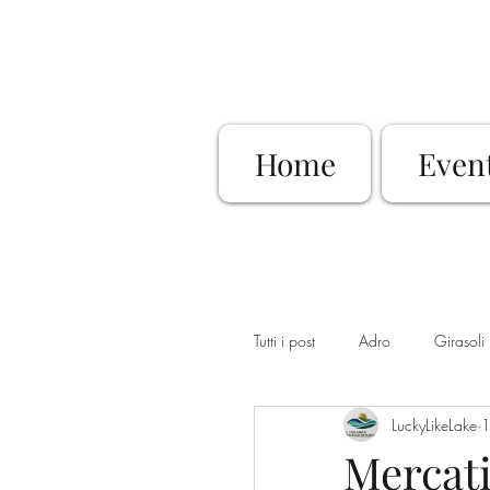
Home
Even
Tutti i post
Adro
Girasoli
LuckyLikeLake
1
Dimore Storiche
Sovere
Mercati