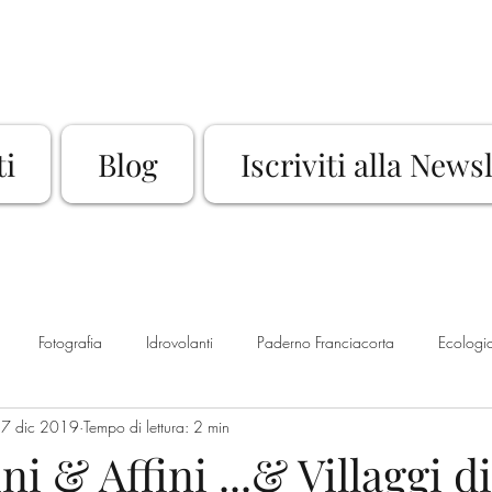
ti
Blog
Iscriviti alla News
Fotografia
Idrovolanti
Paderno Franciacorta
Ecologi
7 dic 2019
Tempo di lettura: 2 min
Rassegna Culturale
Sport
Bike
Franciacorta
La
ni & Affini ...& Villaggi 