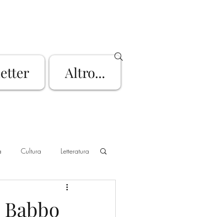
letter
Altro...
a
Cultura
Letteratura
go d'Iseo
Mountain Bike
di Babbo