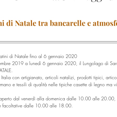
itinerari
natura
musica
Marone
gastronomia
p
i di Natale tra bancarelle e atmos
Riserva delle Torbiere
Chiese
Tradizioni
ini di Natale fino al 6 gennaio 2020
embre 2019 a lunedì 6 gennaio 2020, il Lungolago di Sarni
ATALE.
 Italia con artigianato, articoli natalizi, prodotti tipici, artic
a mano e tessili di qualità nelle tipiche casette di legno ma v
 aperto dal venerdì alla domenica dalle 10.00 alle 20.00, 
e facoltative dalle 10.00 alle 18.00. 