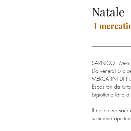
Natale
escursioni
trekking
I
mercatin
Franciacorta
CAI
SARNICO I Mercat
Da venerdì 6 dic
MERCATINI DI N
Espositori da tutta
bigiotteria fatta 
Il mercatino sarà
settimana apertur