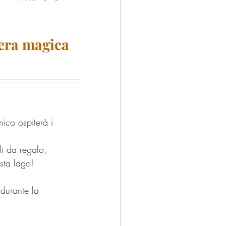
rodotti tipici
Castegnato
fera magica
co ospiterà i 
oli da regalo, 
ista lago!
durante la 