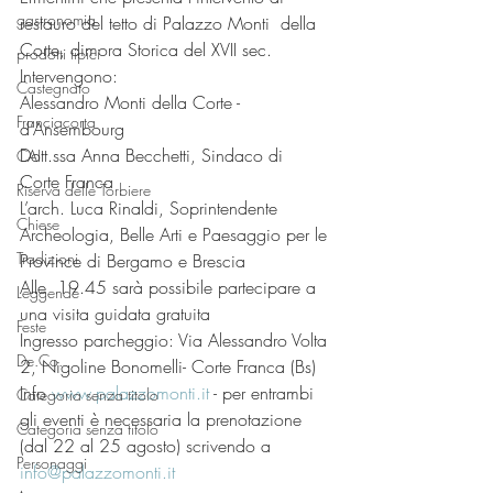
gastronomia
restauro del tetto di Palazzo Monti  della 
Corte, dimora Storica del XVII sec.
prodotti tipici
Intervengono:
Castegnato
Alessandro Monti della Corte - 
Franciacorta
d’Ansembourg
Dott.ssa Anna Becchetti, Sindaco di 
CAI
Corte Franca
Riserva delle Torbiere
L’arch. Luca Rinaldi, Soprintendente 
Chiese
Archeologia, Belle Arti e Paesaggio per le 
Tradizioni
Province di Bergamo e Brescia 
Alle  19.45 sarà possibile partecipare a 
Leggende
una visita guidata gratuita
Feste
Ingresso parcheggio: Via Alessandro Volta 
De.Co.
2, Nigoline Bonomelli- Corte Franca (Bs)
Info 
www.palazzomonti.it
 - per entrambi 
Categoria senza titolo
gli eventi è necessaria la prenotazione 
Categoria senza titolo
(dal 22 al 25 agosto) scrivendo a 
Personaggi
info@palazzomonti.it