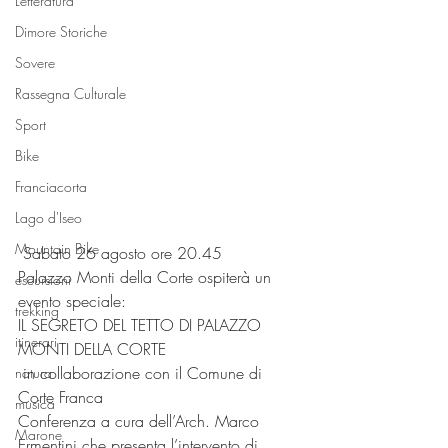
Letteratura
Dimore Storiche
Sovere
Rassegna Culturale
Sport
Bike
Franciacorta
Lago d'Iseo
Mountain Bike
 Sabato 26 agosto ore 20.45 
Palazzo Monti della Corte ospiterà un 
escursioni
evento speciale:
trekking
IL SEGRETO DEL TETTO DI PALAZZO 
itinerari
MONTI DELLA CORTE
 in collaborazione con il Comune di 
natura
Corte Franca
musica
Conferenza a cura dell’Arch. Marco 
Marone
Ermentini che presenta l’intervento di 