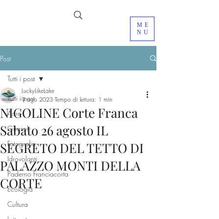
ME
NU
Post
Tutti i post
LuckyLikeLake
Tutti i post
9 ago 2023
Tempo di lettura: 1 min
NIGOLINE Corte Franca
Adro
Sabato 26 agosto IL
Girasoli
Fotografia
SEGRETO DEL TETTO DI
Idrovolanti
PALAZZO MONTI DELLA
Paderno Franciacorta
CORTE
Ecologia
Cultura