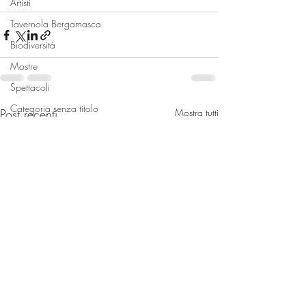
Artisti
Tavernola Bergamasca
Biodiversità
Mostre
Spettacoli
Categoria senza titolo
Post recenti
Mostra tutti
Coccaglio
Scrittori
Devozione
Paratico
Locali
Monte Isola
Sale Marasino
Spiagge
Bambini