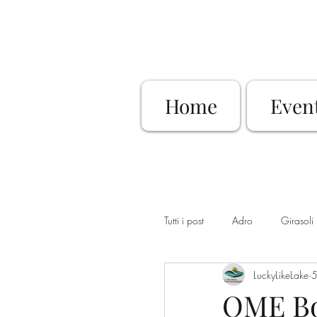
Home
Even
Tutti i post
Adro
Girasoli
LuckyLikeLake
5
Dimore Storiche
Sovere
OME Bo