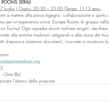
 ROOMS SERALI
17 luglio | Orario: 20:30 – 23:00 |Target: 11-13 anni.
onti a mettere alla prova ingegno, collaborazione e spirito 
amo per un’esperienza unica: Escape Rooms di gruppo nella
n Fucina! Ogni squadra dovrà risolvere enigmi, decifrare i
pirate alle antiche tradizioni artigianali e alla storia del mu
tti d’epoca e misteriosi documenti, riuscirete a ricostruire l
zioni:
fondazionemalossi.org
42
 - Ome (Bs)
aricare l'elenco delle proposte