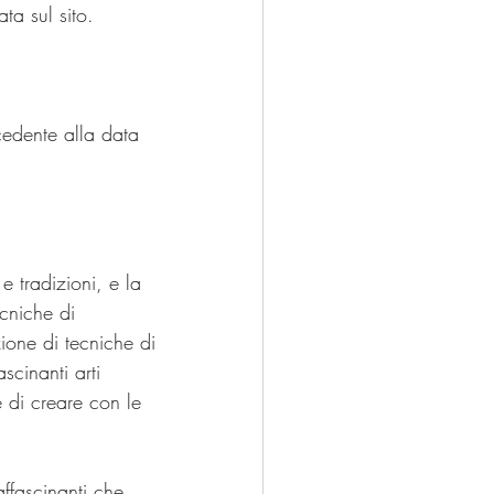
ta sul sito.
cedente alla data 
e tradizioni, e la 
cniche di 
ione di tecniche di 
scinanti arti 
e di creare con le 
ffascinanti che 