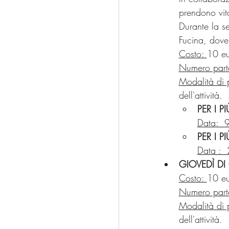
prendono vita
Durante la se
Fucina, dove 
Costo: 
10 eu
Numero parte
Modalità di 
dell'attività.
PER I P
Data:  9
PER I P
Data :  
GIOVEDÌ DI
Costo: 
10 eu
Numero parte
Modalità di 
dell'attività.