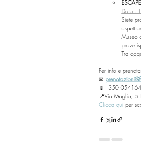
ESCAPE
Data : 
Siete pr
aspetti
Museo co
prove is
Tra ogge
Per info e prenota
✉ 
prenotazioni@
📱  350 05416
📍Via Maglio, 51
Clicca qui
 per sc