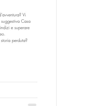
d’avventura? Vi 
 suggestiva Casa 
ndizi e superare 
seo.
a storia perduta?