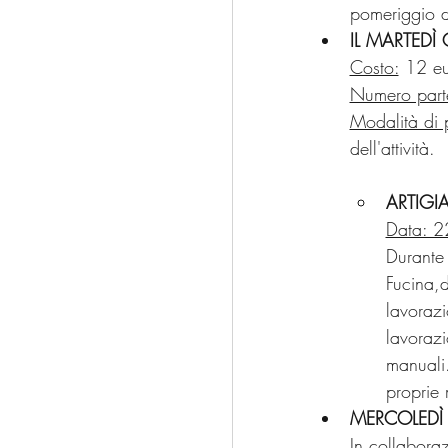
pomeriggio d
IL MARTEDÌ
Costo:
 12 e
Numero parte
Modalità di 
dell'attività.
ARTIGI
Data: 2
Durante 
Fucina,d
lavorazi
lavorazi
manuali.
proprie 
MERCOLEDÌ
In collaboraz