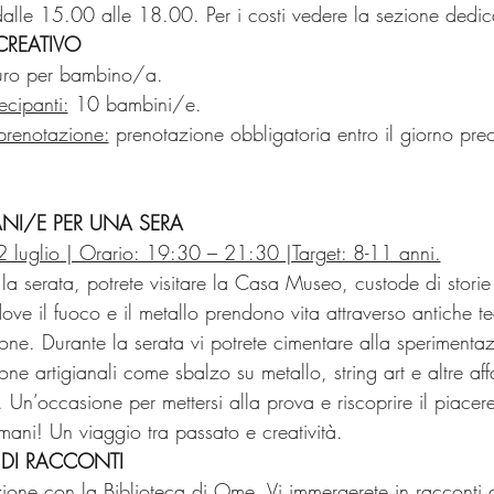
alle 15.00 alle 18.00. Per i costi vedere la sezione dedica
 CREATIVO
uro per bambino/a.
cipanti:
 10 bambini/e.
prenotazione:
 prenotazione obbligatoria entro il giorno pre
ANI/E PER UNA SERA
2 luglio | Orario: 19:30 – 21:30 |Target: 8-11 anni.
la serata, potrete visitare la Casa Museo, custode di storie 
ove il fuoco e il metallo prendono vita attraverso antiche te
one. Durante la serata vi potrete cimentare alla sperimentaz
one artigianali come sbalzo su metallo, string art e altre affa
 Un’occasione per mettersi alla prova e riscoprire il piacer
mani! Un viaggio tra passato e creatività.
 DI RACCONTI
ione con la Biblioteca di Ome. Vi immergerete in racconti a