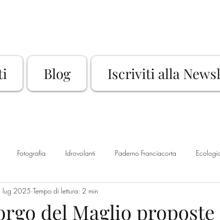
ti
Blog
Iscriviti alla News
Fotografia
Idrovolanti
Paderno Franciacorta
Ecologi
 lug 2025
Tempo di lettura: 2 min
Rassegna Culturale
Sport
Bike
Franciacorta
La
rgo del Maglio proposte