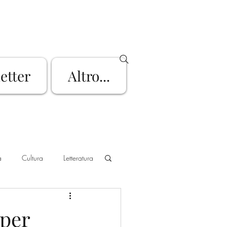
letter
Altro...
a
Cultura
Letteratura
go d'Iseo
Mountain Bike
 per