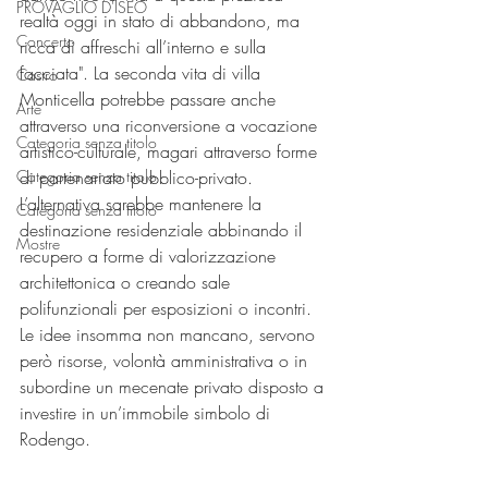
PROVAGLIO D'ISEO
realtà oggi in stato di abbandono, ma 
Concerto
ricca di affreschi all’interno e sulla 
facciata". La seconda vita di villa 
Castro
Monticella potrebbe passare anche 
Arte
attraverso una riconversione a vocazione 
Categoria senza titolo
artistico-culturale, magari attraverso forme 
Categoria senza titolo
di partenariato pubblico-privato. 
L’alternativa sarebbe mantenere la 
Categoria senza titolo
destinazione residenziale abbinando il 
Mostre
recupero a forme di valorizzazione 
architettonica o creando sale 
polifunzionali per esposizioni o incontri. 
Le idee insomma non mancano, servono 
però risorse, volontà amministrativa o in 
subordine un mecenate privato disposto a 
investire in un’immobile simbolo di 
Rodengo. 