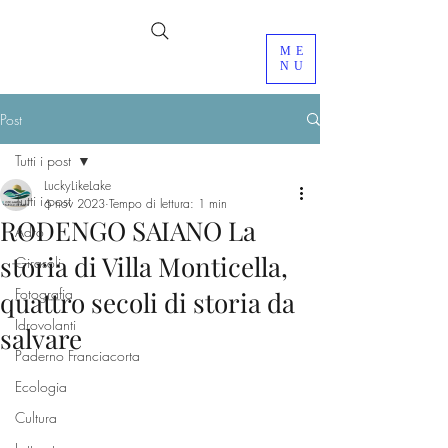
ME
NU
Post
Tutti i post
LuckyLikeLake
Tutti i post
6 nov 2023
Tempo di lettura: 1 min
RODENGO SAIANO La
Adro
storia di Villa Monticella,
Girasoli
Fotografia
quattro secoli di storia da
Idrovolanti
salvare
Paderno Franciacorta
Ecologia
Cultura