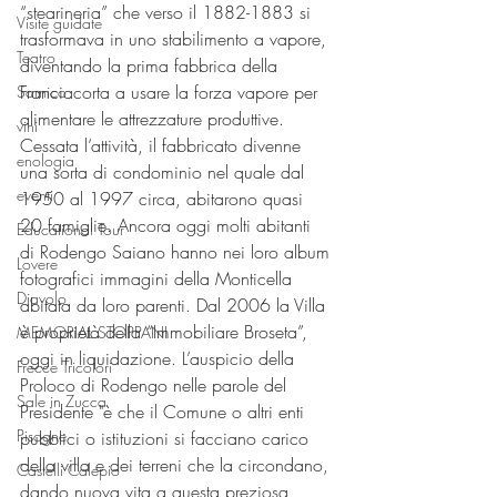
“stearineria” che verso il 1882-1883 si 
Visite guidate
trasformava in uno stabilimento a vapore, 
Teatro
diventando la prima fabbrica della 
Franciacorta a usare la forza vapore per 
Sarnico
alimentare le attrezzature produttive. 
vini
Cessata l’attività, il fabbricato divenne 
enologia
una sorta di condominio nel quale dal 
eventi
1950 al 1997 circa, abitarono quasi 
20 famiglie. Ancora oggi molti abitanti 
Educational Tour
di Rodengo Saiano hanno nei loro album 
Lovere
fotografici immagini della Monticella 
Diavolo
abitata da loro parenti. Dal 2006 la Villa 
è proprietà della “Immobiliare Broseta”, 
MEMORIAL STOPPANI
oggi in liquidazione. L’auspicio della 
Frecce Tricolori
Proloco di Rodengo nelle parole del 
Sale in Zucca
Presidente "è che il Comune o altri enti 
Pisogne
pubblici o istituzioni si facciano carico 
della villa e dei terreni che la circondano, 
Castelli Calepio
dando nuova vita a questa preziosa 