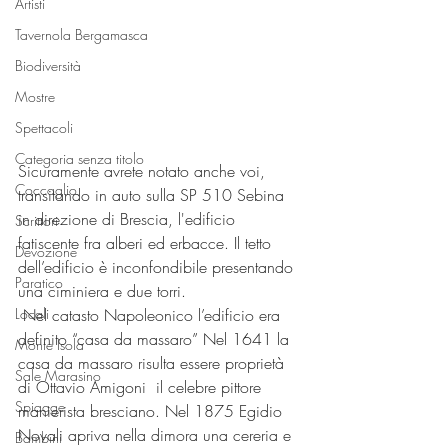
Artisti
Tavernola Bergamasca
Biodiversità
Mostre
Spettacoli
Categoria senza titolo
Sicuramente avrete notato anche voi, 
Coccaglio
transitando in auto sulla SP 510 Sebina 
in direzione di Brescia, l'edificio 
Scrittori
fatiscente fra alberi ed erbacce. Il tetto 
Devozione
dell’edificio è inconfondibile presentando 
Paratico
una ciminiera e due torri. 
Locali
 Nel catasto Napoleonico l’edificio era 
definito “casa da massaro” Nel 1641 la 
Monte Isola
casa da massaro risulta essere proprietà 
Sale Marasino
di Ottavio Amigoni  il celebre pittore 
Spiagge
manierista bresciano. Nel 1875 Egidio 
Novali apriva nella dimora una cereria e 
Bambini