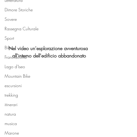
Letteratura
Dimore Storiche
Sovere
Rassegna Culturale
Sport
Bike
Nel video un'esplorazione avventurosa 
all'interno dell'edificio abbandonato
Franciacorta
Lago d'Iseo
Mountain Bike
escursioni
trekking
itinerari
natura
musica
Marone