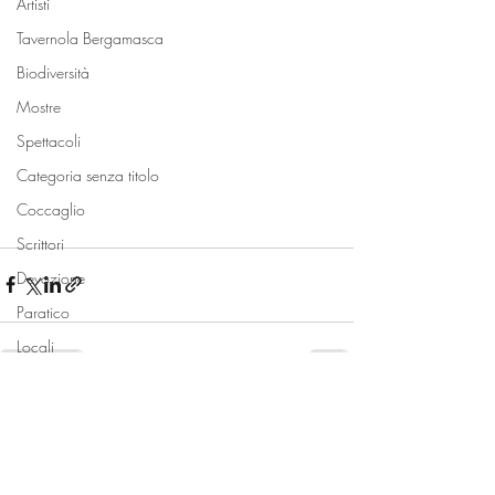
Artisti
Tavernola Bergamasca
Biodiversità
Mostre
Spettacoli
Categoria senza titolo
Coccaglio
Scrittori
Devozione
Paratico
Locali
Monte Isola
Post recenti
Mostra tutti
Sale Marasino
Spiagge
Bambini