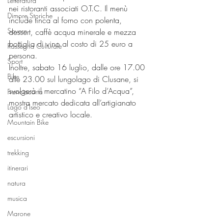
Letteratura
nei ristoranti associati O.T.C. Il menù 
Dimore Storiche
include tinca al forno con polenta, 
Sovere
dessert, caffè acqua minerale e mezza 
bottiglia di vino al costo di 25 euro a 
Rassegna Culturale
persona.
Sport
Inoltre, sabato 16 luglio, dalle ore 17.00 
Bike
alle 23.00 sul lungolago di Clusane, si 
svolgerà il mercatino “A Filo d’Acqua”, 
Franciacorta
mostra mercato dedicata all’artigianato 
Lago d'Iseo
artistico e creativo locale.
Mountain Bike
escursioni
trekking
itinerari
natura
musica
Marone