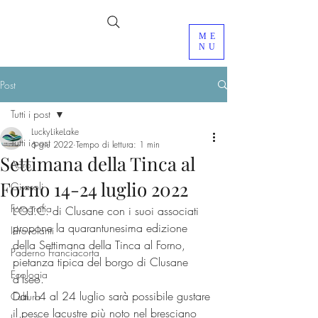
ME
NU
Post
Tutti i post
LuckyLikeLake
Tutti i post
6 giu 2022
Tempo di lettura: 1 min
Settimana della Tinca al
Adro
Forno 14-24 luglio 2022
Girasoli
Fotografia
L’O.T.C. di Clusane con i suoi associati 
propone la quarantunesima edizione 
Idrovolanti
della Settimana della Tinca al Forno, 
Paderno Franciacorta
pietanza tipica del borgo di Clusane 
Ecologia
d’Iseo.
Dal 14 al 24 luglio sarà possibile gustare 
Cultura
il pesce lacustre più noto nel bresciano 