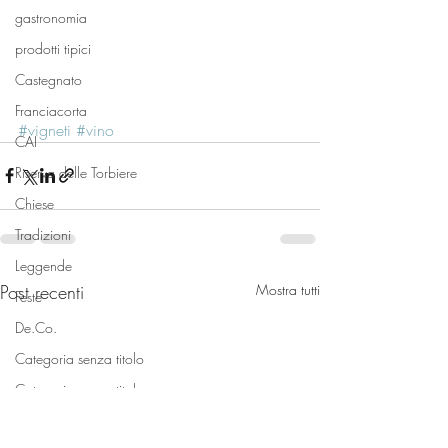
gastronomia
prodotti tipici
Castegnato
Franciacorta
#vigneti
#vino
CAI
Riserva delle Torbiere
Chiese
Tradizioni
Leggende
Post recenti
Mostra tutti
Feste
De.Co.
Categoria senza titolo
Categoria senza titolo
Personaggi