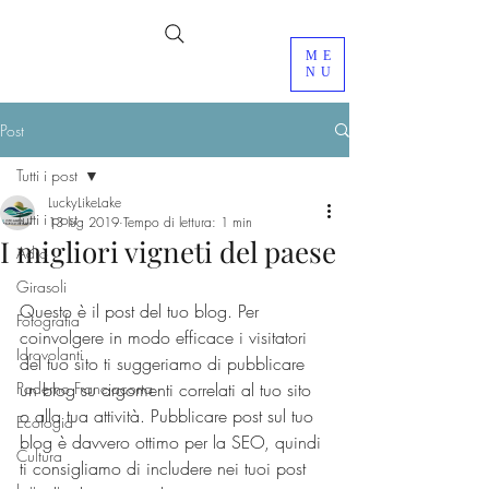
ME
NU
Post
Tutti i post
LuckyLikeLake
Tutti i post
13 lug 2019
Tempo di lettura: 1 min
I migliori vigneti del paese
Adro
Girasoli
Questo è il post del tuo blog. Per 
Fotografia
coinvolgere in modo efficace i visitatori 
Idrovolanti
del tuo sito ti suggeriamo di pubblicare 
Paderno Franciacorta
un blog su argomenti correlati al tuo sito 
o alla tua attività. Pubblicare post sul tuo 
Ecologia
blog è davvero ottimo per la SEO, quindi 
Cultura
ti consigliamo di includere nei tuoi post 