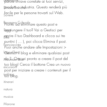
Letteratura
parole chiave correlate ai tuoi servizi, 
prodotti o industria. Questo renderà più 
Dimore Storiche
facile per le persone trovarti sul Web.
Sovere
Rassegna Culturale
Pronto ad eliminare questo post e 
aggiungere il tuo? Vai a Gestisci per 
Sport
aprire il tuo Dashboard e clicca sui tre 
Bike
puntini ( ... ), poi clicca Elimina il post. 
Franciacorta
Puoi anche andare alle Impostazioni > 
Lago d'Iseo
Gestisci il blog e eliminare qualsiasi post 
da lì. Ora sei pronto a creare il post del 
Mountain Bike
tuo blog! Cerca il bottone Crea un nuovo 
escursioni
post per iniziare a creare i contenuti per il 
trekking
tuo blog. 
itinerari
natura
musica
Marone