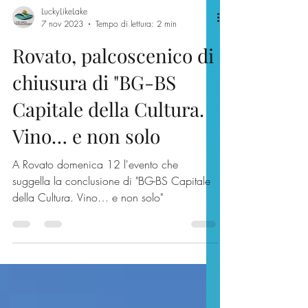
LuckyLikeLake
7 nov 2023
Tempo di lettura: 2 min
Rovato, palcoscenico di
chiusura di "BG-BS
Capitale della Cultura.
Vino… e non solo
A Rovato domenica 12 l'evento che
suggella la conclusione di "BG-BS Capitale
della Cultura. Vino… e non solo"