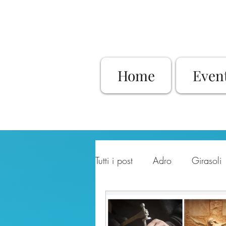
Home
Even
Tutti i post
Adro
Girasoli
Cultura
Letteratura
D