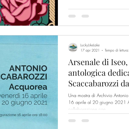
LuckyLikeLake
17 apr 2021
Tempo di lettura
Arsenale di Iseo,
antologica dedic
Scaccabarozzi dal
"Acquorea"
Una mostra di Archivio Antoni
16 aprile al 20 giugno 2021 A c
collaborazione con...