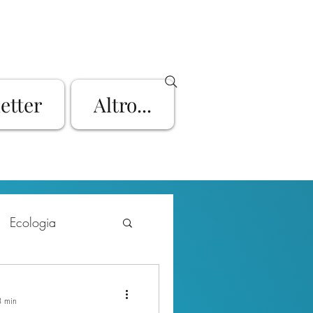
letter
Altro...
Ecologia
rt
Bike
3 min