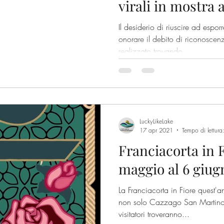
virali in mostra 
Il desiderio di riuscire ad espor
onorare il debito di riconoscenz
realizzato trovando...
LuckyLikeLake
17 apr 2021
Tempo di lettura
Franciacorta in F
maggio al 6 giug
La Franciacorta in Fiore quest'
non solo Cazzago San Martino
visitatori troveranno...