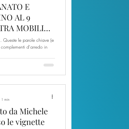
ANATO E
i
natura
INO AL 9
TRA MOBILI
ta
CAI
’ARSENALE DI
à. Queste le parole chiave (e
 e complementi d'arredo in
: 1 min
sto da Michele
o le vignette