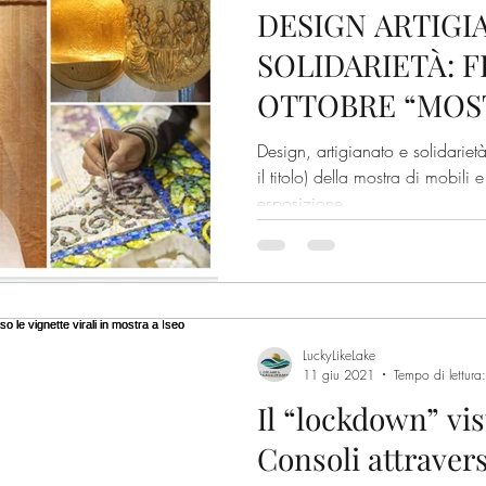
DESIGN ARTIGI
Mountain Bike
escursioni
trekking
itinerar
SOLIDARIETÀ: F
OTTOBRE “MOS
tronomia
prodotti tipici
Castegnato
Franciacor
PERUVIANI” ALL
Design, artigianato e solidariet
ISEO
il titolo) della mostra di mobili
esposizione...
iese
Tradizioni
LuckyLikeLake
11 giu 2021
Tempo di lettura
Il “lockdown” vi
Consoli attravers