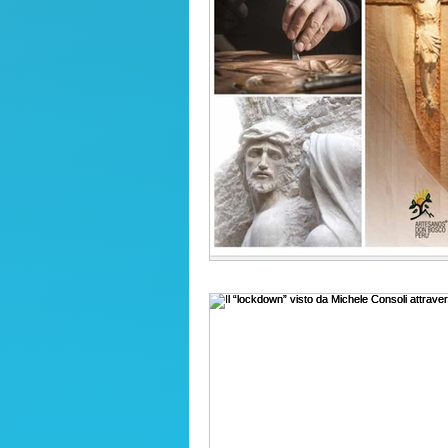
Franciacorta
Lago d'Iseo
musica
Marone
gas
Riserva delle Torbiere
Ch