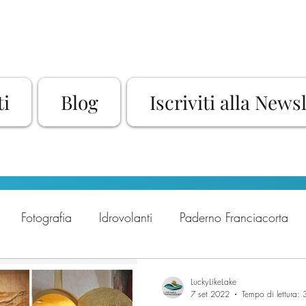
ti
Blog
Iscriviti alla News
Fotografia
Idrovolanti
Paderno Franciacorta
imore Storiche
Sovere
Rassegna Culturale
Spo
LuckyLikeLake
7 set 2022
Tempo di lettura: 