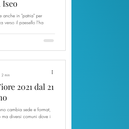
a Iseo
re anche in "patria" per
a verso il paesello l'ha
: 2 min
iore 2021 dal 21
no
anno cambia sede e format,
 ma diversi comuni dove i