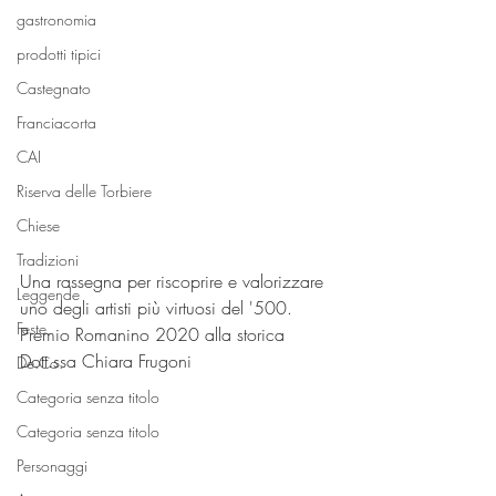
gastronomia
prodotti tipici
Castegnato
Franciacorta
CAI
Riserva delle Torbiere
Chiese
Tradizioni
Una rassegna per riscoprire e valorizzare 
Leggende
uno degli artisti più virtuosi del '500. 
Feste
Premio Romanino 2020 alla storica 
Dott.ssa Chiara Frugoni 
De.Co.
Categoria senza titolo
Categoria senza titolo
Personaggi