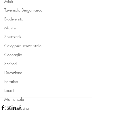
Artisti
Tavernola Bergamasca
Biodiversità
Mostre
Spettacoli
Categoria senza titolo
Coccaglio
Scrittori
Devozione
Paratico
Locali
Monte Isola
Sale Marasino
Spiagge
Bambini