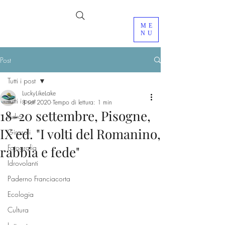
ME
NU
Post
Tutti i post
LuckyLikeLake
Tutti i post
8 set 2020
Tempo di lettura: 1 min
18-20 settembre, Pisogne,
Adro
IX ed. "I volti del Romanino,
Girasoli
Fotografia
rabbia e fede"
Idrovolanti
Paderno Franciacorta
Ecologia
Cultura