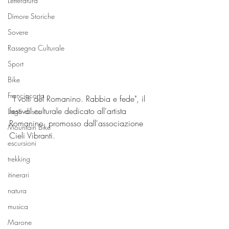
Letteratura
Dimore Storiche
Sovere
Rassegna Culturale
Sport
Bike
Franciacorta
 "I volti del Romanino. Rabbia e fede", il 
festival culturale dedicato all'artista 
Lago d'Iseo
Romanino, promosso dall'associazione 
Mountain Bike
Cieli Vibranti.
escursioni
trekking
itinerari
natura
musica
Marone