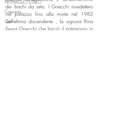
PROVAGLIO D'ISEO
dei bachi da seta. I Gnecchi risiedettero 
Concerto
nel palazzo fino alla morte nel 1982 
dell'ultima discendente , la signora Rina 
Castro
Sessa Gnecchi che lasciò il patrimonio in 
Arte
parte alla Curia Vescovile e in parte alla 
Categoria senza titolo
Parrocchia. 
Categoria senza titolo
Ora l’edificio più antico a nord ovest è 
l’Oratorio Femminile mentre il Palazzo è 
Categoria senza titolo
Centro Pastorale.
Mostre
Post recenti
Mostra tutti