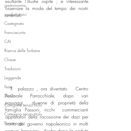
esultante l'illustre ospite ; è interessante  
gastronomia
osservare la moda del tempo dei nostri 
prodotti tipici
antenati. 
Castegnato
Franciacorta
CAI
Riserva delle Torbiere
Chiese
Tradizioni
Leggende
Feste
  Il  palazzo , ora diventato   Centro 
Pastorale Parrocchiale, dopo vari 
De.Co.
passaggi,  divenne di proprietà della 
Categoria senza titolo
famiglia Passoni, ricchi  commercianti 
Categoria senza titolo
appaltatori della riscossione dei dazi per 
Personaggi
conto del governo napoleonico in molti 
comuni bresciani . Anche dopo la caduta 