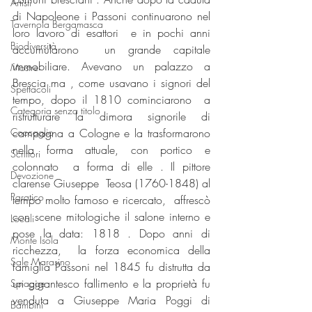
Artisti
di Napoleone i Passoni continuarono nel 
Tavernola Bergamasca
loro lavoro di esattori  e in pochi anni  
Biodiversità
accumularono  un grande capitale 
immobiliare. Avevano un palazzo a 
Mostre
Brescia ma , come usavano i signori del 
Spettacoli
tempo, dopo il 1810 cominciarono  a 
Categoria senza titolo
ristrutturare la dimora signorile di 
Coccaglio
campagna a Cologne e la trasformarono  
nella forma attuale, con portico e 
Scrittori
colonnato  a forma di elle . Il pittore 
Devozione
clarense Giuseppe  Teosa (1760-1848) al 
Paratico
tempo molto famoso e ricercato,  affrescò 
con scene mitologiche il salone interno e 
Locali
pose la data: 1818 . Dopo anni di 
Monte Isola
ricchezza,  la forza economica della 
Sale Marasino
famiglia Passoni nel 1845 fu distrutta da 
un gigantesco fallimento e la proprietà fu 
Spiagge
venduta a Giuseppe Maria Poggi di 
Bambini