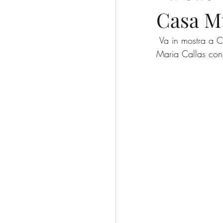
Casa M
escursioni
trekking
 Va in mostra a Cellatica la piccola Sacra Famiglia di Giambettino Cignaroli, il dipinto che 
Franciacorta
CAI
Maria Callas cons