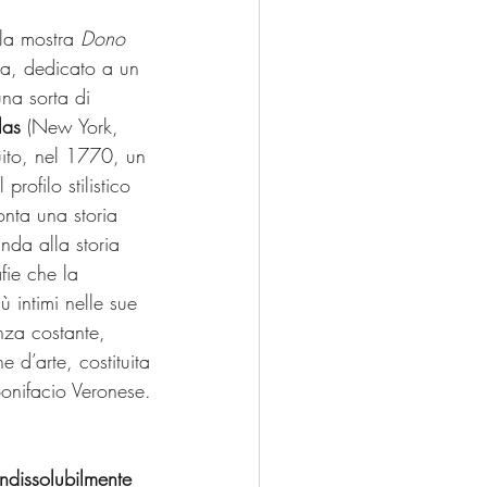
 la mostra 
Dono 
a, dedicato a un 
na sorta di 
las
 (New York, 
uito, nel 1770, un 
 profilo stilistico 
nta una storia 
anda alla storia 
fie che la 
 intimi nelle sue 
nza costante, 
 d’arte, costituita 
onifacio Veronese.
indissolubilmente 