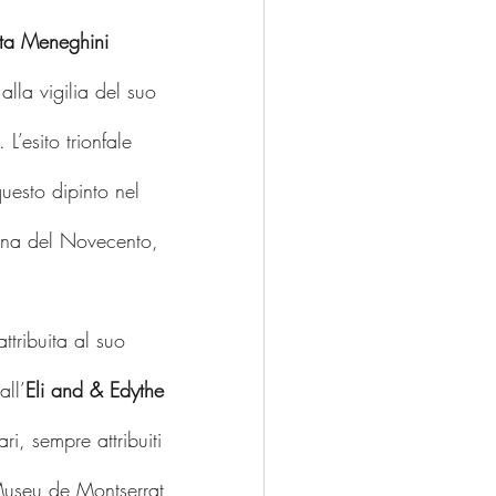
sta Meneghini
la vigilia del suo 
L’esito trionfale 
uesto dipinto nel 
cona del Novecento, 
ttribuita al suo 
all’
Eli and & Edythe 
ri, sempre attribuiti 
 Museu de Montserrat 