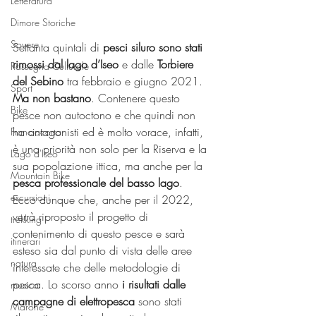
Letteratura
Dimore Storiche
Sovere
Settanta quintali di 
pesci siluro sono stati 
rimossi dal lago d’Iseo
 e dalle 
Torbiere 
Rassegna Culturale
del Sebino
 tra febbraio e giugno 2021. 
Sport
Ma non bastano
. Contenere questo 
Bike
pesce non autoctono e che quindi non 
ha antagonisti ed è molto vorace, infatti, 
Franciacorta
è una priorità non solo per la Riserva e la 
Lago d'Iseo
sua popolazione ittica, ma anche per la 
Mountain Bike
pesca professionale del basso lago
.
escursioni
Ecco dunque che, anche per il 2022, 
verrà riproposto il progetto di 
trekking
contenimento di questo pesce e sarà 
itinerari
esteso sia dal punto di vista delle aree 
natura
interessate che delle metodologie di 
pesca. Lo scorso anno
 i risultati dalle 
musica
campagne di elettropesca
 sono stati 
Marone