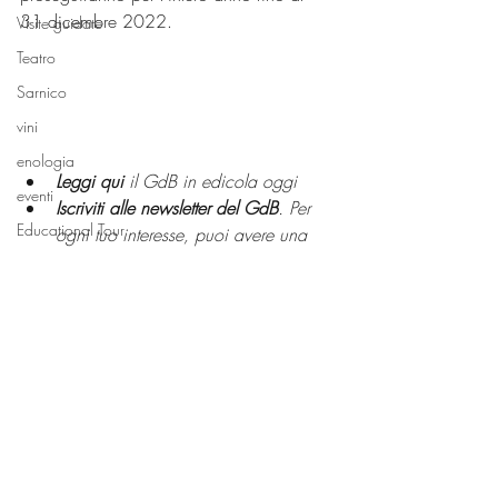
31 dicembre 2022.
Visite guidate
Teatro
Sarnico
vini
enologia
Leggi qui
 il GdB in edicola oggi
eventi
Iscriviti alle newsletter del GdB
. Per 
Educational Tour
ogni tuo interesse, puoi avere una 
newsletter gratuita da leggere 
Lovere
comodamente nella mail.
Diavolo
MEMORIAL STOPPANI
Frecce Tricolori
Sale in Zucca
Pisogne
Post recenti
Mostra tutti
Castelli Calepio