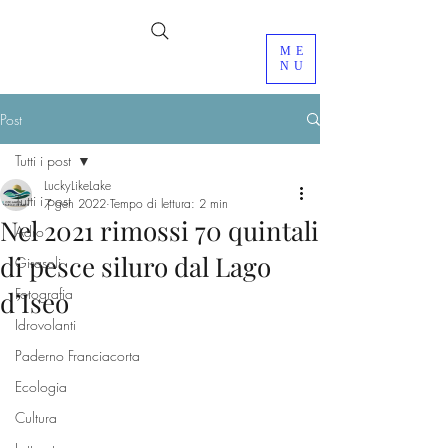
ME
NU
Post
Tutti i post
LuckyLikeLake
Tutti i post
7 gen 2022
Tempo di lettura: 2 min
Nel 2021 rimossi 70 quintali
Adro
di pesce siluro dal Lago
Girasoli
Fotografia
d’Iseo
Idrovolanti
Paderno Franciacorta
Ecologia
Cultura