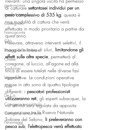
rilevanti: una singola uscita ha permesso 
gastronomia
di catturare 
settantasei individui per un 
prodotti tipici
peso complessivo di 535 kg
; questa è 
una modalità di cattura che verrà 
Castegnato
effettuata in modo prioritario a partire da 
Franciacorta
quest’anno.
CAI
Prelevare, attraverso interventi selettivi, il 
maggior numero di siluri, 
limitandone gli 
Riserva delle Torbiere
effetti sulle altre specie
, permetterà al 
Chiese
coregone, al luccio, all’agone ed alla 
Tradizioni
tinca di essere tutelati nelle diverse fasi 
riproduttive. Le condizioni operative 
Leggende
messe in atto sono di quattro tipologie 
Feste
differenti: i
 pescatori professionisti 
De.Co.
utilizzeranno reti
; gli esperti subacquei, la 
Categoria senza titolo
cui attività sarà regolata da apposita 
convenzione tra la Riserva Naturale 
Categoria senza titolo
Torbiere del Sebino, 
li preleveranno con 
Personaggi
pesca sub
; 
l’elettropesca verrà effettuata