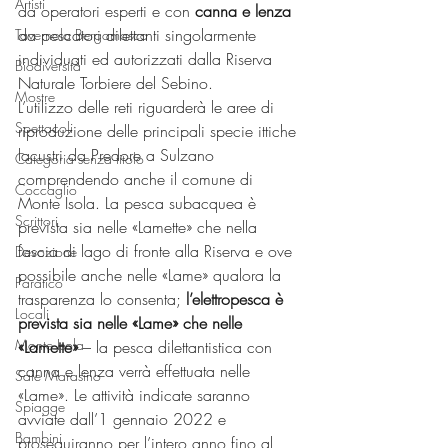
Artisti
da operatori esperti e con 
canna e lenza
da pescatori dilettanti singolarmente 
Tavernola Bergamasca
individuati ed autorizzati dalla Riserva 
Biodiversità
Naturale Torbiere del Sebino.
Mostre
L’utilizzo delle reti riguarderà le aree di 
Spettacoli
riproduzione delle principali specie ittiche 
lacustri da Predore a Sulzano 
Categoria senza titolo
comprendendo anche il comune di 
Coccaglio
Monte Isola. La pesca subacquea è 
Scrittori
prevista sia nelle «Lamette» che nella 
fascia di lago di fronte alla Riserva e ove 
Devozione
possibile anche nelle «Lame» qualora la 
Paratico
trasparenza lo consenta;
 l’elettropesca è 
Locali
prevista sia nelle «Lame» che nelle 
Monte Isola
«Lamette»
 – la pesca dilettantistica con 
canna e lenza verrà effettuata nelle 
Sale Marasino
«Lame». Le attività indicate saranno 
Spiagge
avviate dall’1 gennaio 2022 e 
Bambini
proseguiranno per l’intero anno fino al 