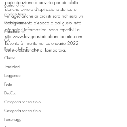
partecipazione è prevista per biciclette 
gastronomia
storiche ovvero d’ispirazione storica o 
prodotti tipici
vintage; anche ai ciclisti sarà richiesto un 
abbigliamento d’epoca o dal gusto retrò. 
Castegnato
Maggiori informazioni sono reperibili al 
Franciacorta
sito www.lavignastoricafranciacorta.com
CAI
L’evento è inserito nel calendario 2022 
Riserva delle Torbiere
delle ciclostoriche di Lombardia.
Chiese
Tradizioni
Leggende
Feste
De.Co.
Categoria senza titolo
Categoria senza titolo
Personaggi