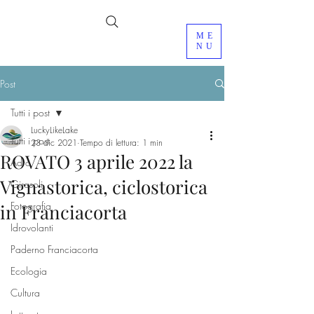
ME
NU
Post
Tutti i post
LuckyLikeLake
Tutti i post
23 dic 2021
Tempo di lettura: 1 min
ROVATO 3 aprile 2022 la
Adro
Vignastorica, ciclostorica
Girasoli
Fotografia
in Franciacorta
Idrovolanti
Paderno Franciacorta
Ecologia
Cultura