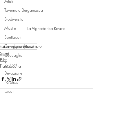
Artisti
Tavernola Bergamasca
Biodiversità
Mostre
La Vignastorica Rovato
Spettacoli
Categoria senza titolo
turismo
sport
Rovato
Sport
Coccaglio
Bike
Scrittori
Franciacorta
Devozione
Paratico
Locali
Monte Isola
Sale Marasino
Post recenti
Mostra tutti
Spiagge
Bambini