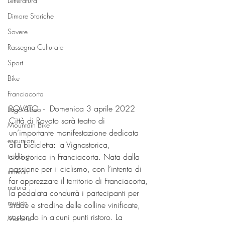
Letteratura
Dimore Storiche
Sovere
Rassegna Culturale
Sport
Bike
Franciacorta
ROVATO  -  Domenica 3 aprile 2022 
Lago d'Iseo
Città di Rovato sarà teatro di 
Mountain Bike
un’importante manifestazione dedicata 
escursioni
alla bicicletta: la Vignastorica, 
ciclostorica in Franciacorta. Nata dalla 
trekking
passione per il ciclismo, con l’intento di 
itinerari
far apprezzare il territorio di Franciacorta, 
natura
la pedalata condurrà i partecipanti per 
musica
strade e stradine delle colline vinificate, 
sostando in alcuni punti ristoro. La 
Marone