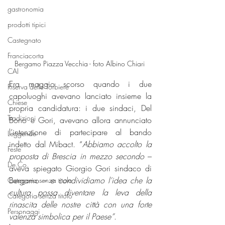
gastronomia
prodotti tipici
Castegnato
Franciacorta
Bergamo Piazza Vecchia - foto Albino Chiari 
CAI
Era maggio scorso quando i due 
Riserva delle Torbiere
capoluoghi avevano lanciato insieme la 
Chiese
propria candidatura: i due sindaci, Del 
Tradizioni
Bono e Gori, avevano allora annunciato 
l’intenzione di partecipare al bando 
Leggende
indetto dal Mibact. “
Abbiamo accolto la 
Feste
proposta di Brescia in mezzo secondo
 – 
De.Co.
aveva spiegato Giorgio Gori sindaco di 
Bergamo – 
e condividiamo l’idea che la 
Categoria senza titolo
cultura possa diventare la leva della 
Categoria senza titolo
rinascita delle nostre città con una forte 
Personaggi
valenza simbolica per il Paese”
.