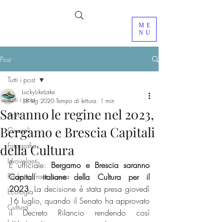
ME
NU
Post
Tutti i post
LuckyLikeLake
Tutti i post
18 lug 2020
Tempo di lettura: 1 min
Saranno le regine nel 2023,
Adro
Bergamo e Brescia Capitali
Girasoli
Fotografia
della Cultura
Idrovolanti
È ufficiale: 
Bergamo e Brescia saranno 
Paderno Franciacorta
Capitali italiane della Cultura per il 
2023
. La decisione è stata presa giovedì 
Ecologia
16 luglio, quando il Senato ha approvato 
Cultura
il Decreto Rilancio rendendo così 