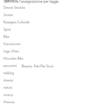
Letteratura
definitiva l’assegnazione per legge.
Dimore Storiche
Sovere
Rassegna Culturale
Sport
Bike
Franciacorta
Lago d'Iseo
Mountain Bike
escursioni
Brescia - Foto Pier Scuri
trekking
itinerari
natura
musica
Marone