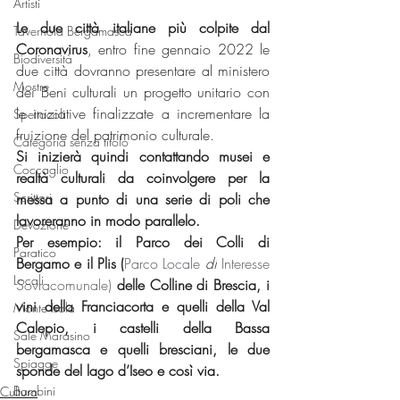
Artisti
Le due città italiane più colpite dal 
Tavernola Bergamasca
Coronavirus
, entro fine gennaio 2022 le 
Biodiversità
due città dovranno presentare al ministero 
Mostre
dei Beni culturali un progetto unitario con 
le iniziative finalizzate a incrementare la 
Spettacoli
fruizione del patrimonio culturale.
Categoria senza titolo
Si inizierà quindi contattando musei e 
Coccaglio
realtà culturali da coinvolgere per la 
Scrittori
messa a punto di una serie di poli che 
lavoreranno in modo parallelo.
Devozione
Per esempio: il Parco dei Colli di 
Paratico
Bergamo e il Plis (
Parco Locale 
di
 Interesse 
Locali
Sovracomunale) 
delle Colline di Brescia, i 
vini della Franciacorta e quelli della Val 
Monte Isola
Calepio, i castelli della Bassa 
Sale Marasino
bergamasca e quelli bresciani, le due 
Spiagge
sponde del lago d’Iseo e così via.
Bambini
Cultura