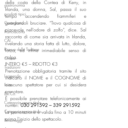
della costa della Contea di Kerry, in 
gastronomia
Irlanda, una donna, Sal, passa il suo 
prodotti tipici
tempo accendendo fiammiferi e 
guardandoli bruciare. “Trovo qualcosa di 
Castegnato
piacevole nell’odore di zolfo”, dice. Sal 
Franciacorta
racconta di come sia arrivata in Irlanda, 
CAI
rivelando una storia fatta di lutto, dolore, 
Riserva delle Torbiere
forza, ed infine irrimediabile senso di 
colpa.
Chiese
INTERO €5 – RIDOTTO €3
Tradizioni
Prenotazione obbligatoria tramite il sito 
Leggende
indicano il NOME e il COGNOME di 
ciascuno spettatore per cui si desidera 
Feste
prenotare.
De.Co.
È possibile prenotare telefonicamente ai 
Categoria senza titolo
numeri: 
030 291592 – 339 291592
Categoria senza titolo
La prenotazione è valida fino a 10 minuti 
prima l’inizio dello spettacolo.
Personaggi