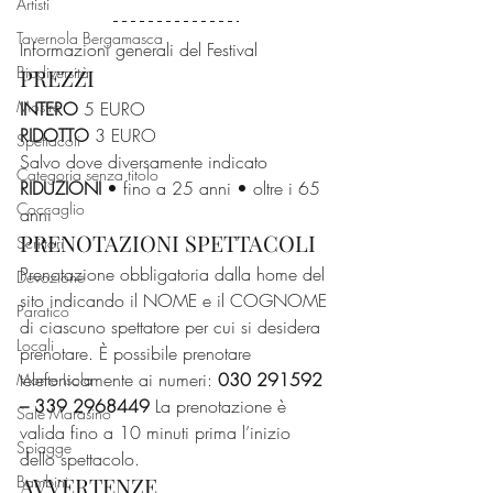
Artisti
Tavernola Bergamasca
Informazioni generali del Festival
Biodiversità
PREZZI
Mostre
INTERO
 5 EURO
RIDOTTO
 3 EURO
Spettacoli
Salvo dove diversamente indicato
Categoria senza titolo
RIDUZIONI
 • fino a 25 anni • oltre i 65 
Coccaglio
anni
PRENOTAZIONI SPETTACOLI
Scrittori
Prenotazione obbligatoria dalla home del 
Devozione
sito indicando il NOME e il COGNOME 
Paratico
di ciascuno spettatore per cui si desidera 
Locali
prenotare. È possibile prenotare 
telefonicamente ai numeri: 
030 291592 
Monte Isola
– 339 2968449
 La prenotazione è 
Sale Marasino
valida fino a 10 minuti prima l’inizio 
Spiagge
dello spettacolo.
AVVERTENZE
Bambini