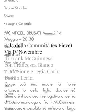
Letteratura
Dimore Storiche
Sovere
Rassegna Culturale
Sport
MONTICELLI BRUSATI  Venerdì 14 
Maggio – 20:30
Bike
Sala della Comunità (ex Pieve) 
Franciacorta
Via IV Novembre
Lago d'Iseo
di Frank McGuinness
Mountain Bike
con Francesca Bianco
escursioni
traduzione e regia Carlo 
Emilio Lerici
trekking
Come può una madre far fronte 
itinerari
all’assassinio della figlia dodicenne? 
natura
Questo è il doloroso interrogativo al centro 
musica
di questo monologo di Frank McGuinness. 
In un casale desolato su un’isola al largo 
Marone