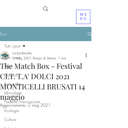
ME
NU
Post
Tutti i post
LuckyLikeLake
Tutti i post
1 mag 2021
Tempo di lettura: 1 min
The Match Box - Festival
Adro
CI.T. T.A' DOLCI 2021
Girasoli
Fotografia
MONTICELLI BRUSATI 14
Idrovolanti
maggio
Paderno Franciacorta
Aggiornamento:
2 mag 2021
Ecologia
Cultura