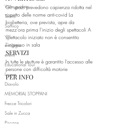
Visite guidate
Gli spazi prevedono capienza ridotta nel 
rispetto delle norme anti-covid La 
Teatro
biglietteria, ove prevista, apre da 
Sarnico
mezz’ora prima l’inizio degli spettacoli A 
vini
spettacolo iniziato non è consentito 
l’ingresso in sala
enologia
SERVIZI
eventi
In tutte le strutture è garantito l’accesso alle 
Educational Tour
persone con difficoltà motorie
Lovere
PER INFO
Diavolo
MEMORIAL STOPPANI
Frecce Tricolori
Sale in Zucca
Pisogne
Residenza IDRA030 291592 – 339 
Castelli Calepio
2968449 
http://www.cittadolci.com/