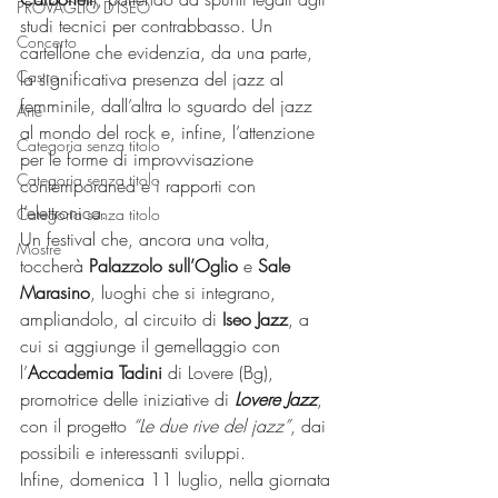
PROVAGLIO D'ISEO
studi tecnici per contrabbasso. Un 
Concerto
cartellone che evidenzia, da una parte, 
Castro
la significativa presenza del jazz al 
femminile, dall’altra lo sguardo del jazz 
Arte
al mondo del rock e, infine, l’attenzione 
Categoria senza titolo
per le forme di improvvisazione 
Categoria senza titolo
contemporanea e i rapporti con 
l’elettronica.
Categoria senza titolo
Un festival che, ancora una volta, 
Mostre
toccherà 
Palazzolo sull’Oglio
 e 
Sale 
Marasino
, luoghi che si integrano, 
ampliandolo, al circuito di 
Iseo Jazz
, a 
cui si aggiunge il gemellaggio con 
l’
Accademia Tadini 
di Lovere (Bg), 
promotrice delle iniziative di 
Lovere Jazz
, 
con il progetto 
“Le due rive del jazz”
, dai 
possibili e interessanti sviluppi.
Infine, domenica 11 luglio, nella giornata 