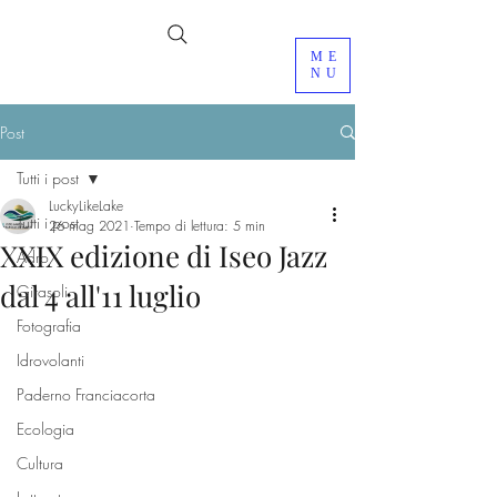
ME
NU
Post
Tutti i post
LuckyLikeLake
Tutti i post
26 mag 2021
Tempo di lettura: 5 min
XXIX edizione di Iseo Jazz
Adro
dal 4 all'11 luglio
Girasoli
Fotografia
Idrovolanti
Paderno Franciacorta
Ecologia
Cultura