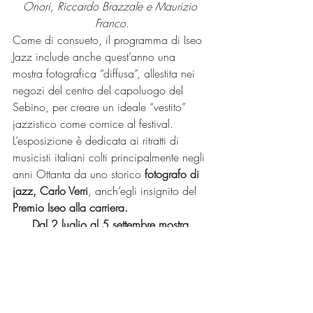
Onori, Riccardo Brazzale e Maurizio 
Franco.
Come di consueto, il programma di Iseo 
Jazz include anche quest’anno una 
mostra fotografica “diffusa”, allestita nei 
negozi del centro del capoluogo del 
Sebino, per creare un ideale “vestito” 
jazzistico come cornice al festival. 
L’esposizione è dedicata ai ritratti di 
musicisti italiani colti principalmente negli 
anni Ottanta da uno storico 
fotografo di 
jazz, Carlo Verri
, anch’egli insignito del 
Premio Iseo alla carriera.
Dal 2 luglio al 5 settembre mostra 
fotografica itinerante nei negozi del 
centro di Iseo
Carlo Verri  – 
Pagine di jazz 
italiano.