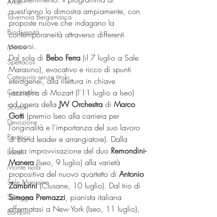
Artisti
quest’anno lo dimostra ampiamente, con 
Tavernola Bergamasca
proposte nuove che indagano la 
Biodiversità
contemporaneità attraverso differenti 
percorsi.
Mostre
Dal solo di 
Bebo Ferra 
(il 7 luglio a Sale 
Spettacoli
Marasino), evocativo e ricco di spunti 
Categoria senza titolo
eterogenei, alla rilettura in chiave 
jazzistica di Mozart (l’11 luglio a Iseo) 
Coccaglio
ad opera della 
JW Orchestra 
di
 Marco 
Scrittori
Gotti 
(premio Iseo alla carriera per 
Devozione
l’originalità e l’importanza del suo lavoro 
Paratico
di band leader e arrangiatore). Dalla 
libera improvvisazione del duo 
Remondini-
Locali
Manera
 (Iseo, 9 luglio) alla varietà 
Monte Isola
propositiva del nuovo quartetto di 
Antonio 
Sale Marasino
Zambrini 
(Clusane, 10 luglio). Dal trio di 
Simona Premazzi
, pianista italiana 
Spiagge
affermatasi a New York (Iseo, 11 luglio), 
Bambini