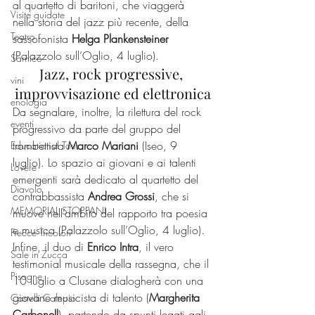
al quartetto di baritoni, che viaggerà 
Visite guidate
nella storia del jazz più recente, della 
Teatro
sassofonista 
Helga Plankensteiner 
(Palazzolo sull’Oglio, 4 luglio).
Sarnico
Jazz, rock progressive, 
vini
improvvisazione ed elettronica
enologia
Da segnalare, inoltre, la rilettura del rock 
eventi
progressivo da parte del gruppo del 
trombettista 
Marco Mariani 
(Iseo, 9 
Educational Tour
luglio). Lo spazio ai giovani e ai talenti 
Lovere
emergenti sarà dedicato al quartetto del 
Diavolo
contrabbassista 
Andrea Grossi
, che si 
MEMORIAL STOPPANI
muove nell’ambito del rapporto tra poesia 
e musica (Palazzolo sull’Oglio, 4 luglio).
Frecce Tricolori
Infine, il duo di 
Enrico Intra
, il vero 
Sale in Zucca
testimonial musicale della rassegna, che il 
Pisogne
10 luglio a Clusane dialogherà con una 
giovane musicista di talento (
Margherita 
Castelli Calepio
Carbonell
), partendo da spunti legati agli 