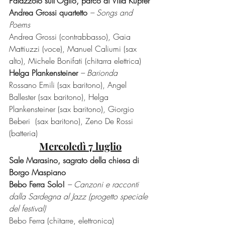
Palazzolo sull’Oglio, parco di Villa Küpfer
Andrea Grossi quartetto 
– Songs and 
Poems
Andrea Grossi (contrabbasso), Gaia 
Mattiuzzi (voce), Manuel Caliumi (sax 
alto), Michele Bonifati (chitarra elettrica)
Helga Plankensteiner 
– Barionda
Rossano Emili (sax baritono), Angel 
Ballester (sax baritono), Helga 
Plankensteiner (sax baritono), Giorgio 
Beberi  (sax baritono), Zeno De Rossi 
(batteria)
Mercoledì 7 luglio
Sale Marasino, sagrato della chiesa di 
Borgo Maspiano
Bebo Ferra Solo! 
– Canzoni e racconti 
dalla Sardegna al Jazz (progetto speciale 
del festival)
Bebo Ferra (chitarre, elettronica)