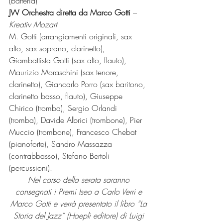
(batteria)
JW Orchestra diretta da Marco Gotti 
– 
Kreativ Mozart
M. Gotti (arrangiamenti originali, sax 
alto, sax soprano, clarinetto), 
Giambattista Gotti (sax alto, flauto), 
Maurizio Moraschini (sax tenore, 
clarinetto), Giancarlo Porro (sax baritono, 
clarinetto basso, flauto), Giuseppe 
Chirico (tromba), Sergio Orlandi 
(tromba), Davide Albrici (trombone), Pier 
Muccio (trombone), Francesco Chebat 
(pianoforte), Sandro Massazza 
(contrabbasso), Stefano Bertoli 
(percussioni).
Nel corso della serata saranno 
consegnati i Premi Iseo a Carlo Verri e 
Marco Gotti e verrà presentato il libro “La 
Storia del Jazz” (Hoepli editore) di Luigi 