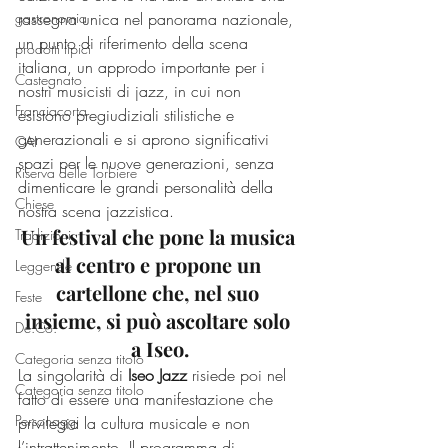
rassegna unica nel panorama nazionale, 
gastronomia
un punto di riferimento della scena 
prodotti tipici
italiana, un approdo importante per i 
Castegnato
nostri musicisti di jazz, in cui non 
Franciacorta
esistono pregiudiziali stilistiche e 
generazionali e si aprono significativi 
CAI
spazi per le nuove generazioni, senza 
Riserva delle Torbiere
dimenticare le grandi personalità della 
Chiese
nostra scena jazzistica.
Un festival che pone la musica 
Tradizioni
al centro e propone un 
Leggende
cartellone che, nel suo 
Feste
insieme, si può ascoltare solo 
De.Co.
a Iseo.
Categoria senza titolo
La singolarità di 
Iseo Jazz 
risiede poi nel 
Categoria senza titolo
fatto di essere una manifestazione che 
Personaggi
privilegia la cultura musicale e non 
l’intrattenimento. Il programma di 