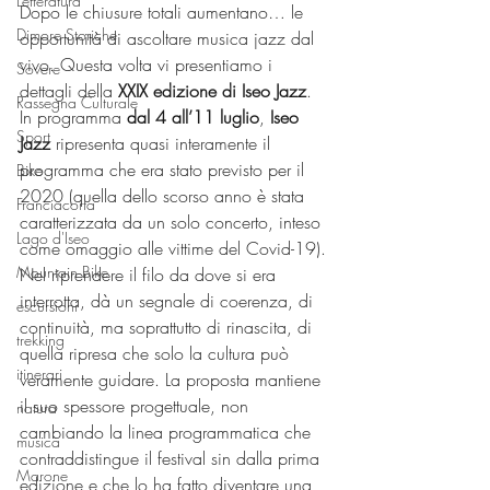
Letteratura
Dopo le chiusure totali aumentano… le 
Dimore Storiche
opportunità di ascoltare musica jazz dal 
vivo. Questa volta vi presentiamo i 
Sovere
dettagli della 
XXIX edizione di Iseo Jazz
.
Rassegna Culturale
In programma 
dal 4 all’11 luglio
, 
Iseo 
Sport
Jazz 
ripresenta quasi interamente il 
programma che era stato previsto per il 
Bike
2020 (quella dello scorso anno è stata 
Franciacorta
caratterizzata da un solo concerto, inteso 
Lago d'Iseo
come omaggio alle vittime del Covid-19).
Mountain Bike
Nel riprendere il filo da dove si era 
interrotta, dà un segnale di coerenza, di 
escursioni
continuità, ma soprattutto di rinascita, di 
trekking
quella ripresa che solo la cultura può 
itinerari
veramente guidare. La proposta mantiene 
il suo spessore progettuale, non 
natura
cambiando la linea programmatica che 
musica
contraddistingue il festival sin dalla prima 
Marone
edizione e che lo ha fatto diventare una 