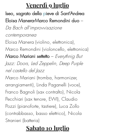
Venerdì 9 luglio
Iseo, sagrato della 
p
ieve di Sant’Andrea
Eloisa Manera-Marco Remondini duo 
–
Da Bach all’improvvisazione 
contemporanea
Eloisa Manera (violino, elettronica), 
Marco Remondini (violoncello, elettronica)
Marco Mariani settetto 
– 
Everythnig But 
Jazz: Doors, Led Zeppelin, Deep Purple 
nel castello del Jazz
Marco Mariani (tromba, harmonizer, 
arrangiamenti), Linda Paganelli (voce), 
Franco Bagnoli (sax contralto), Nicola 
Pecchiari (sax tenore, EWI), Claudio 
Pozzi (pianoforte, tastiere), Luca Zollo 
(contrabbasso, basso elettrico), Nicola 
Stranieri (batteria)
Sabato 10 luglio